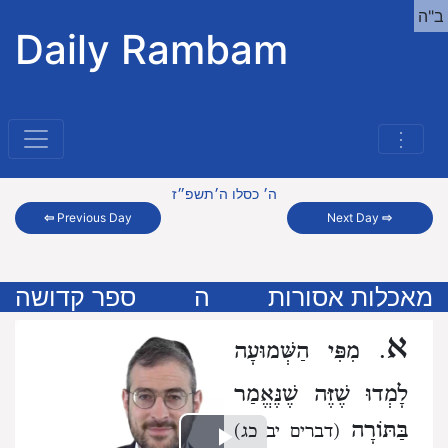
ב"ה
Daily Rambam
⋮
ה׳ כסלו ה׳תשפ״ז
⇦
Previous Day
Next Day
⇨
מאכלות אסורות
ה
ספר קדושה
א
. מִפִּי הַשְּׁמוּעָה
לָמְדוּ שֶׁזֶּה שֶׁנֶּאֱמַר
בַּתּוֹרָה
(דברים יב כג)