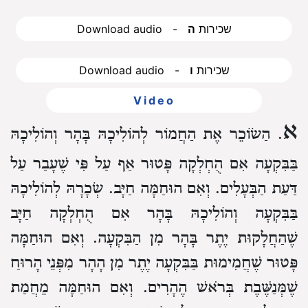
Download audio - שכירות
ה
Download audio - שכירות
ו
Video
א
. הַשׂוֹכֵר אֶת הַחֲמוֹר לְהוֹלִיכָהּ בָּהָר
וְהוֹלִיכָהּ
בַּבִּקְעָה
אִם הֻחְלְקָה פָּטוּר אַף עַל פִּי שֶׁעָבַר עַל
דַּעַת הַבְּעָלִים.
וְאִם הוּחַמָּה חַיָּב.
שְׂכָרָהּ לְהוֹלִיכָהּ
בַּבִּקְעָה וְהוֹלִיכָהּ בָּהָר
אִם הֻחְלְקָה חַיָּב
שֶׁהַחֲלָקוּת יֶתֶר בָּהָר מִן הַבִּקְעָה.
וְאִם הוּחַמָּה
פָּטוּר שֶׁחֲמִימוּת בַּבִּקְעָה יֶתֶר מִן הָהָר מִפְּנֵי הָרוּחַ
שֶׁמְּנַשֶּׁבֶת בְּרֹאשׁ הֶהָרִים.
וְאִם הוּחַמָּה מֵחֲמַת