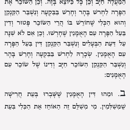
הַמַּעֲלָה חַיָּב
וְכֵן כָּל כַּיּוֹצֵא בָּזֶה.
וְכֵן הַשּׂוֹכֵר אֶת
הַפָּרָה לַחְרשׁ בָּהָר
וְחָרַשׁ בַּבִּקְעָה וְנִשְׁבַּר הַקַּנְקַן
וְהוּא הַכְּלִי שֶׁחוֹרֵשׁ בּוֹ הֲרֵי הַשּׂוֹכֵר פָּטוּר
וְדִין
בַּעַל הַפָּרָה עִם הָאֻמָּנִין שֶׁחָרְשׁוּ.
וְכֵן אִם לֹא שִׁנָּה
עַל דַּעַת הַבְּעָלִים
וְנִשְׁבַּר הַקַּנְקַן דִּין בַּעַל הַפָּרָה
עִם הָאֻמָּנִין.
שְׂכָרָהּ לַחְרשׁ בַּבִּקְעָה וְחָרַשׁ בָּהָר
וְנִשְׁבַּר הַקַּנְקַן הַשּׂוֹכֵר חַיָּב
וְדִינוֹ שֶׁל שׂוֹכֵר עִם
הָאֻמָּנִים:
ב
. וּמַהוּ דִּין הָאֻמָּנִין שֶׁשָּׁבְרוּ בְּעֵת חֲרִישָׁה
שֶׁמְּשַׁלְּמִין.
מִי מְשַׁלֵּם זֶה הָאוֹחֵז אֶת הַכְּלִי בְּעֵת
הַחֲרִישָׁה.
וְאִם הָיְתָה הַשָּׂדֶה מַעֲלוֹת מַעֲלוֹת
שְׁנֵיהֶם חַיָּבִים בִּדְמֵי הַקַּנְקַן.
הַמַּנְהִיג אוֹתָהּ