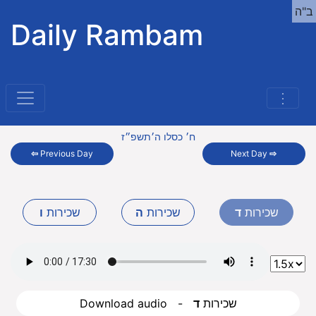
ב"ה
Daily Rambam
⋮
ח׳ כסלו ה׳תשפ״ז
⇦
Previous Day
Next Day
⇨
שכירות
ד
שכירות
ה
שכירות
ו
Download audio - שכירות
ד