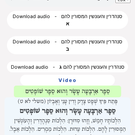
Download audio - סנהדרין והעונשין המסורין להם
א
Download audio - סנהדרין והעונשין המסורין להם
ב
Download audio - סנהדרין והעונשין המסורין להם
ג
Video
סֵפֶר אַרְבָּעָה עָשָׂר וְהוּא סֵפֶר שׁוֹפְטִים
פְּתַח פִּיךָ שְׁפָט צֶדֶק וְדִין עָנִי וְאֶבְיוֹן (משלי לא ט)
סֵפֶר אַרְבָּעָה עָשָׂר וְהוּא סֵפֶר שׁוֹפְטִים
הִלְכוֹתָיו חָמֵשׁ, וְזֶהוּ סִדּוּרָן:
הִלְכוֹת סַנְהֶדְרִין וְהָעוֹנְשִׁין
הַמְּסוּרִין לָהֶם.
הִלְכוֹת עֵדוּת.
הִלְכוֹת מַמְרִים.
הִלְכוֹת אֵבֶל.