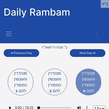
ב"ה
Daily Rambam
⋮
ב׳ טבת ה׳תשפ״ז
⇦
Previous Day
Next Day
⇨
סנהדרין
סנהדרין
סנהדרין
והעונשין
והעונשין
והעונשין
המסורין
המסורין
המסורין
להם
א
להם
ב
להם
ג