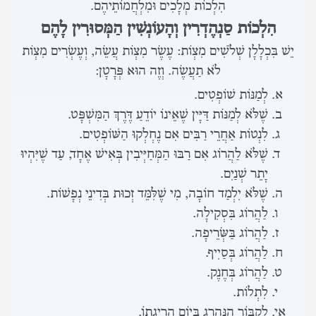
הִלְכוֹת מְלָכִים וּמִלְחֲמוֹתֵיהֶם.
הִלְכוֹת סַנְהֶדְרִין וְהָעוֹנְשִׁין הַמְּסוּרִין לָהֶם
יֵשׁ בִּכְלָלָן שְׁלֹשִׁים מִצְוֹת:
עֶשֶׂר מִצְוֹת עֲשֵׂה,
וְעֶשְׂרִים מִצְוֹת
לֹא תַעֲשֶׂה. וְזֶה הוּא פְּרָטָן:
לְמַנּוֹת שׁוֹפְטִים.
שֶׁלֹּא לְמַנּוֹת דַּיָּין שֶׁאֵינוֹ יוֹדֵעַ דֶּרֶךְ הַמִּשְׁפָּט.
לִנְטוֹת אַחֲרֵי רַבִּים אִם נֶחְלְקוּ הַשּׁוֹפְטִים.
שֶׁלֹּא לַהֲרוֹג אִם רַבּוּ הַמְּחַיְּיבִין בְּאִישׁ אֶחָד, עַד שֶׁיִּהְיוּ
יָתֵר שְׁנַיִם.
שֶׁלֹּא יִלְמַד חוֹבָה, מִי שֶׁלִּמֵּד זְכוּת בְּדִינֵי נְפָשׁוֹת.
לַהֲרוֹג בִּסְקִילָה.
לַהֲרוֹג בַּשְּׂרֵיפָה.
לַהֲרוֹג בְּסַיִיף.
לַהֲרוֹג בְּחֶנֶק.
לִתְלוֹת.
לִקְבּוֹר הַנֶּהֱרָג בְּיוֹם הֲרִיגָתוֹ.