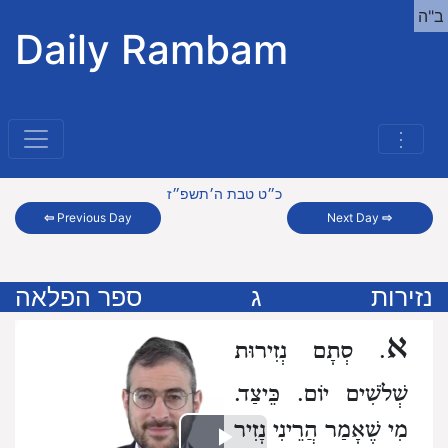
ב"ה
Daily Rambam
⋮
כ״ט טבת ה׳תשפ״ז
⇦
Previous Day
Next Day
⇨
נזירות
ג
ספר הפלאה
א
. סְתָם נְזִירוּת
שְׁלֹשִׁים יוֹם. כֵּיצַד.
מִי שֶׁאָמַר הֲרֵינִי נָזִיר