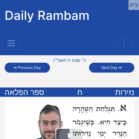
ב"ה
Daily Rambam
⋮
ה׳ שבט ה׳תשפ״ז
⇦
Previous Day
Next Day
⇨
נזירות
ח
ספר הפלאה
א
. תִּגְלַחַת הַטָּהֳרָה
כֵּיצַד הִיא. כְּשֶׁיִּגְמֹר
הַנָּזִיר יְמֵי נְזִירוּתוֹ