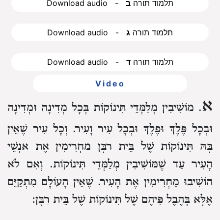
Download audio - תלמוד תורה
ב
Download audio - תלמוד תורה
ג
Download audio - תלמוד תורה
ד
Video
א
. מוֹשִׁיבִין מְלַמְּדֵי תִּינוֹקוֹת בְּכָל מְדִינָה וּמְדִינָה
וּבְכָל פֶּלֶךְ וּפֶלֶךְ וּבְכָל עִיר וָעִיר. וְכָל עִיר שֶׁאֵין
בָּהּ תִּינוֹקוֹת שֶׁל בֵּית רַבָּן מַחְרִימִין אֶת אַנְשֵׁי
הָעִיר עַד שֶׁמּוֹשִׁיבִין מְלַמְּדֵי תִּינוֹקוֹת. וְאִם לֹא
הוֹשִׁיבוּ מַחְרִימִין אֶת הָעִיר. שֶׁאֵין הָעוֹלָם מִתְקַיֵּם
אֶלָּא בְּהֶבֶל פִּיהֶם שֶׁל תִּינוֹקוֹת שֶׁל בֵּית רַבָּן: