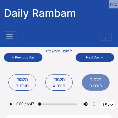
ב"ה
Daily Rambam
⋮
י׳ שבט ה׳תשפ״ז
⇦
Previous Day
Next Day
⇨
תלמוד
תלמוד
תלמוד
תורה
ב
תורה
ג
תורה
ד