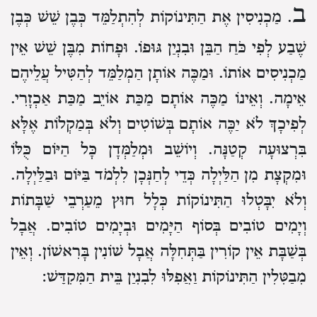
ב
. מַכְנִיסִין אֶת הַתִּינוֹקוֹת לְהִתְלַמֵּד כְּבֶן שֵׁשׁ כְּבֶן
שֶׁבַע לְפִי כֹּחַ הַבֵּן וּבִנְיַן גּוּפוֹ. וּפָחוֹת מִבֶּן שֵׁשׁ אֵין
מַכְנִיסִים אוֹתוֹ. וּמַכֶּה אוֹתָן הַמְלַמֵּד לְהַטִּיל עֲלֵיהֶם
אֵימָה. וְאֵינוֹ מַכֶּה אוֹתָם מַכַּת אוֹיֵב מַכַּת אַכְזָרִי.
לְפִיכָךְ לֹא יַכֶּה אוֹתָם בְּשׁוֹטִים וְלֹא בְּמַקְלוֹת אֶלָּא
בִּרְצוּעָה קְטַנָּה. וְיוֹשֵׁב וּמְלַמְּדָן כָּל הַיּוֹם כֻּלּוֹ
וּמִקְצָת מִן הַלַּיְלָה כְּדֵי לְחַנְּכָן לִלְמֹד בַּיּוֹם וּבַלַּיְלָה.
וְלֹא יִבָּטְלוּ הַתִּינוֹקוֹת כְּלָל חוּץ מֵעַרְבֵי שַׁבָּתוֹת
וְיָמִים טוֹבִים בְּסוֹף הַיָּמִים וּבְיָמִים טוֹבִים. אֲבָל
בְּשַׁבָּת אֵין קוֹרִין בַּתְּחִלָּה אֲבָל שׁוֹנִין בָּרִאשׁוֹן. וְאֵין
מְבַטְּלִין הַתִּינוֹקוֹת וַאֲפִלּוּ לְבִנְיַן בֵּית הַמִּקְדָּשׁ: