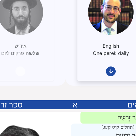
English
אידיש
One perek daily
שלשה
פרקים ליום
ים
א
ספר זרע
ר זְרָעִים
חָרְתִּי (תהלים קיט קעג)
ר זְרָעִים