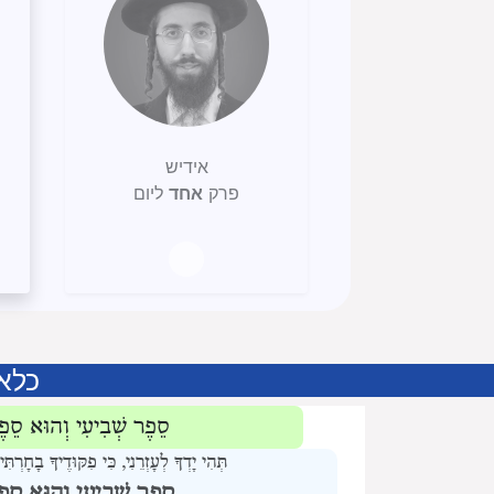
אידיש
פרק
אחד
ליום
כלא
סֵפֶר שְׁבִיעִי וְהוּא סֵפֶ
תְּהִי יָדְךָ לְעָזְרֵנִי, כִּי פִקּוּדֶיךָ בָ
סֵפֶר שְׁבִיעִי וְהוּא סֵפֶ