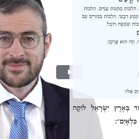
.
הִלְכוֹת מַתְּנוֹת עֲנִיִּים.
הִלְכוֹת
ְנֶטַע רְבָעִי.
הִלְכוֹת בִּכּוּרִים עִם
כוֹת שְׁמִטָּה וְיוֹבֵל.
ם
. וְזֶה הוּא פְּרָטָן:
.
Play
Video
ים אֵלּוּ:
חָד בְּאֶרֶץ יִשְׂרָאֵל לוֹקֶה
ִּלְאָיִם״: