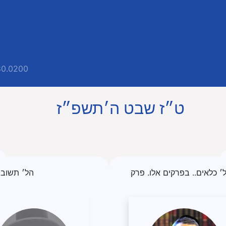
80.0200
ט״ז שבט ה׳תשפ״ז
ל׳ כלאים.. בפרקים אלו. פרק
הל׳ תשובה