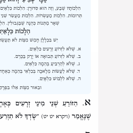
הִלְכוֹתָיו שֶׁבַע, וְזֶה הוּא סִדּוּרָן:
הִלְכוֹת כִּלְאַיִם
תְּרוּמוֹת.
הִלְכוֹת מַעַשְׂרוֹת.
הִלְכוֹת מַעֲשֵׂר שֵׁנִי ו
שְׁאָר מַתְּנוֹת כְּהֻנָּה שֶׁבַּגְּבוּלִין.
הִלְ
הִלְכוֹת כִּלְאַיִ
יֵשׁ בִּכְלָלָן חָמֵשׁ מִצְוֹת לֹא תַעֲשֶׂה
שֶׁלֹּא לִזְרוֹעַ זְרָעִים כִּלְאַיִם.
שֶׁלֹּא לִזְרוֹעַ תְּבוּאָה אוֹ יָרָק בַּכֶּרֶם.
שֶׁלֹּא לְהַרְבִּיעַ בְּהֵמָה כִּלְאַיִם.
שֶׁלֹּא לַעֲשׂוֹת מְלָאכָה בְּכִלְאֵי בְּהֵמָה כְּאֶחָד
שֶׁלֹּא לִלְבּוֹשׁ כִּלְאָיִם.
וּבֵאוּר מִצְוֹת אֵלּוּ בִּפְרָקִ
א
. הַזּוֹרֵעַ שְׁנֵי מִינֵי זְרָעִים כְּאֶ
שֶׁנֶּאֱמַר
״שָׂדְךָ לֹא תִזְרַע כ
(ויקרא יט יט)