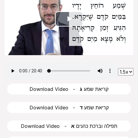
שְׁמַע רוֹחֵץ יָדָיו
בַּמַּיִם קֹדֶם שֶׁיִּקְרָא.
Play
הִגִּיעַ זְמַן קְרִיאָתָהּ
וְלֹא מָצָא מַיִם קֹדֶם
Video
שֶׁיִּקְרָא לֹא יְאַחֵר
קְרִיאָתָהּ וְיֵלֵךְ לְבַקֵּשׁ
מַיִם אֶלָּא מְקַנֵּחַ יָדָיו
בֶּעָפָר אוֹ בִּצְרוֹר אוֹ
Download Video - קריאת שמע
ג
בְּקוֹרָה וְכַיּוֹצֵא בָּהֶן
וְקוֹרֵא:
Download Video - קריאת שמע
ד
ב
. אֵין קוֹרִין לֹא
Download Video - תפילה וברכת כהנים
א