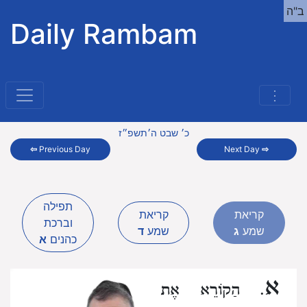
ב"ה
Daily Rambam
⋮
כ׳ שבט ה׳תשפ״ז
⇦
Previous Day
Next Day
⇨
תפילה
קריאת
קריאת
וברכת
שמע
ג
שמע
ד
כהנים
א
א
. הַקוֹרֵא אֶת