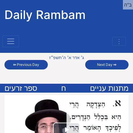
ב"ה
Daily Rambam
⋮
ג׳ אדר א׳ ה׳תשפ״ז
⇦
Previous Day
Next Day
⇨
מתנות עניים
ח
ספר זרעים
א
. הַצְדָקָה הֲרֵי
הִיא בִּכְלַל הַנְּדָרִים.
לְפִיכָךְ הָאוֹמֵר הֲרֵי