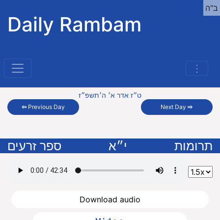
ב"ה
Daily Rambam
⋮
ט״ז אדר א׳ ה׳תשפ״ז
⇦
Previous Day
Next Day
⇨
תרומות
י״א
ספר זרעים
Download audio