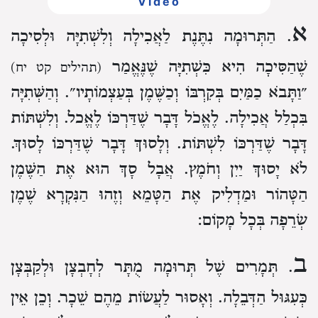
Video
א
. הַתְּרוּמָה נִתֶּנֶת לַאֲכִילָה וְלִשְׁתִיָּה וּלְסִיכָה
שֶׁהַסִּיכָה הִיא כִּשְׁתִיָּה
שֶׁנֶּאֱמַר
(תהילים קט יח)
״וַתָּבֹא כַמַּיִם בְּקִרְבּוֹ וְכַשֶּׁמֶן בְּעַצְמוֹתָיו״.
וְהַשְּׁתִיָּה
בִּכְלַל אֲכִילָה.
לֶאֱכֹל דָּבָר שֶׁדַּרְכּוֹ לֶאֱכל.
וְלִשְׁתּוֹת
דָּבָר שֶׁדַּרְכּוֹ לִשְׁתּוֹת.
וְלָסוּךְ דָּבָר שֶׁדַּרְכּוֹ לָסוּךְ.
לֹא יָסוּךְ יַיִן וְחֹמֶץ.
אֲבָל סָךְ הוּא
אֶת הַשֶּׁמֶן
הַטָּהוֹר
וּמַדְלִיק אֶת הַטָּמֵא
וְזֶהוּ הַנִּקְרָא שֶׁמֶן
שְׂרֵפָה בְּכָל מָקוֹם:
ב
. תְּמָרִים שֶׁל תְּרוּמָה מֻתָּר לְחָבְצָן
וּלְקַבְּצָן
כְּעִגּוּל הַדְּבֵלָה.
וְאָסוּר לַעֲשׂוֹת מֵהֶם שֵׁכָר.
וְכֵן אֵין