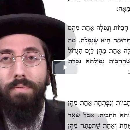
ּמֵאָה:
ָבִיּוֹת
וְנָפְלָה אַחַת מֵהֶם
ְּרוּמָה הִיא שֶׁנָּפְלָה.
מַה
ְלָה אַחַת מֵהֶן לַיָּם הַגָּדוֹל
ֶׁהֶחָבִית נְפִילָתָהּ נִכֶּרֶת
:
Play
Video
בִיּוֹת
וְנִפְתְּחָה אַחַת מֵהֶן
ֹתָהּ הֶחָבִית.
אֲבָל שְׁאָר
ַחַת וְאַחַת שֶׁתִּפָּתַח מֵהֶן