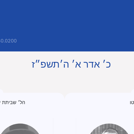
80.0200
כ׳ אדר א׳ ה׳תשפ״ז
ו
הל׳ שביתת יו