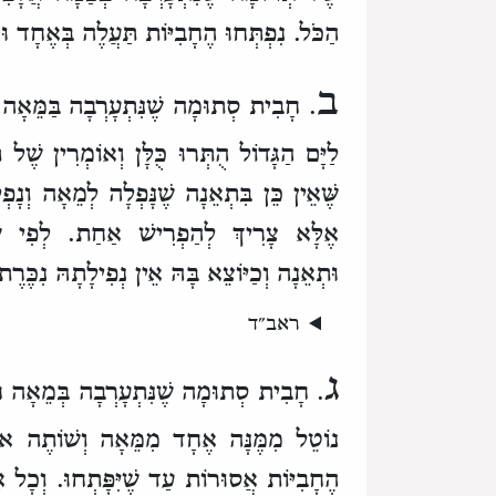
הַכֹּל.
נִפְתְּחוּ הֶחָבִיּוֹת
תַּעֲלֶה בְּאֶחָד ו
ב
. חָבִית סְתוּמָה שֶׁנִּתְעָרְבָה בַּמֵּאָה ח
לַיָּם הַגָּדוֹל
הֻתְּרוּ כֻּלָּן
וְאוֹמְרִין
שֶׁל ת
שֶּׁאֵין כֵּן בִּתְאֵנָה
שֶׁנָּפְלָה לְמֵאָה
וְנָפ
אֶלָּא צָרִיךְ לְהַפְרִישׁ אַחַת.
לְפִי ש
וּתְאֵנָה וְכַיּוֹצֵא בָּהּ אֵין נְפִילָתָהּ נִכֶּרֶת
ג
. חָבִית סְתוּמָה שֶׁנִּתְעָרְבָה בְּמֵאָה חָ
נוֹטֵל מִמֶּנָּה אֶחָד מִמֵּאָה
וְשׁוֹתֶה או
הֶחָבִיּוֹת אֲסוּרוֹת עַד שֶׁיִּפָּתְחוּ.
וְכָל א