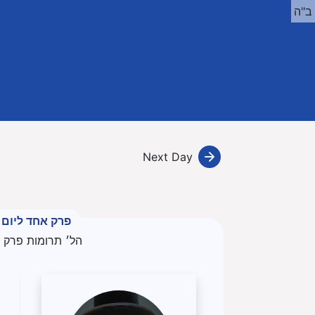
ב"ה
Next Day
פרק אחד ליום
הל׳ תרומות פרק ט