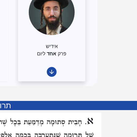
אידיש
פרק
אחד
ליום
תרו
א
. חָבִית סְתוּמָה מְדַמַּעַת בִּכָל שֶׁה
שֶׁל תְּרוּמָה
שֶׁנִּתְעָרְבָה בְּכַמָּה אֲלָ