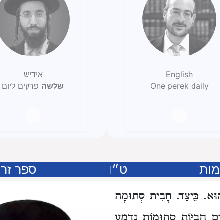
English
אידיש
One perek daily
שלשה
פרקים ליום
מות
ט״ו
ספר זרע
וּא.
כֵּיצַד.
חָבִית סְתוּמָה
פִים חָבִיּוֹת סְתוּמוֹת
נִדְמַע