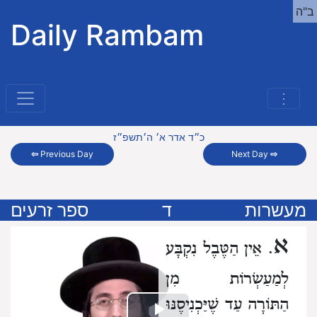
ב"ה
Daily Rambam
⋮
כ״ד אדר א׳ ה׳תשפ״ז
⇦
Previous Day
Next Day
⇨
מעשרות
ד
ספר זרעים
א
. אֵין הַטֶּבֶל נִקְבָּע
לְמַעַשְׂרוֹת מִן
הַתּוֹרָה
עַד שֶׁיַּכְנִיסֶנּוּ