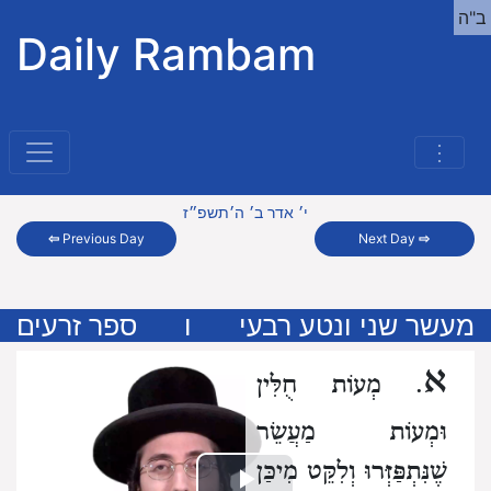
ב"ה
Daily Rambam
⋮
י׳ אדר ב׳ ה׳תשפ״ז
⇦
Previous Day
Next Day
⇨
מעשר שני ונטע רבעי
ו
ספר זרעים
א
. מְעוֹת חֻלִּין
וּמְעוֹת מַעֲשֵׂר
שֶׁנִּתְפַּזְּרוּ
וְלִקֵּט מִיכַּן