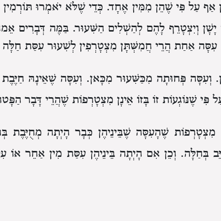
אַף עַל פִּי שֶׁהֵן מִמִּין אֶחָד.
כְּדֵי שֶׁלֹּא יֹאמְרוּ
תּוֹרְמִין 
ָשָׁן
וְיִצְטָרֵף לָהֶם לְהַשְׁלִים הַשִּׁעוּר.
בַּמֶּה דְּבָרִים אֵמו
ם עִסָּה אַחַת
הֲרֵי חֲמִשְּׁתָּן מִצְטָרְפִין לְשִׁעוּר עִסַּת חַלָּה כּ
.
וְעִסָּה פְּחוּתָה מִכַּשִּׁעוּר מִכָּאן.
וְעִסָּה שֶׁאֵינָהּ חַיֶּבֶת
 פִּי שֶׁנּוֹגְעוֹת זוֹ בָּזוֹ
אֵינָן מִצְטָרְפוֹת
שֶׁהֲרֵי דָּבָר הַפָּטו
מִצְטָרְפוֹת
שֶׁהָעִסָּה שֶׁבֵּינֵיהֶן כְּבָר הָיְתָה מְחֻיֶּבֶת בְּח
ֵּב בְּחַלָּה.
וְכֵן אִם הָיְתָה בֵּינֵיהֶן עִסַּת מִין אַחֵר
אוֹ עִ
ַּשִּׁעוּר
שֶׁהִפְרִישׁ חַלָּה מִזּוֹ וְחַלָּה מִזּוֹ
וְחָזְרוּ וְנָגְעוּ זוֹ בּ