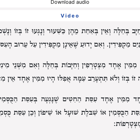
Download audio
Video
יָּב בְּחַלָּה
וְאֵין בְּאַחַת מֵהֶן כַּשִּׁעוּר
וְנָגְעוּ זוֹ בְּזוֹ וְנָש
ַיִם מַקְפִּידִין.
וְאִם יָדוּעַ שֶׁאֵינָן מַקְפִּידִין עַל עֵרוּב הָעִסּ
מִמִּין אֶחָד מִצְטָרְפִין
וְחַיָּבוֹת בְּחַלָּה
וְאִם מִשְּׁנֵי מִינִ
זוֹ בְּזוֹ וְלֹא תִּתְעָרֵב עִמָּהּ
אֲפִלּוּ הָיוּ מִמִּין אֶחָד אֵין מִ
ָד מִמִּין אֶחָד
עִסַּת הַחִטִּים שֶׁנָּגְעָה בְּעִסַּת הַכֻּסְּמ
סַּת הַכֻּסְּמִין
אוֹ שִׁבּלֶת שׁוּעָל אוֹ שִׁיפוֹן
וְכֵן עִסַּת כֻּסְמ
מִצְטָרְפוֹת: