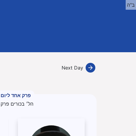
ב"ה
Next Day
פרק אחד ליום
הל׳ בכורים פרק 