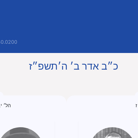
80.0200
כ״ב אדר ב׳ ה׳תשפ״ז
ז
הל׳ י