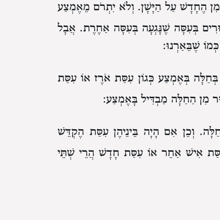
מִן הֶחָדָשׁ עַל הַיָּשָׁן.
וְלֹא יִתְרֹם מֵאֶמְצַע
ּרִים
בְּעִסָּה שֶׁנָּגְעָה בְּעִסָּה אַחֶרֶת.
אֲבָל
ְמוֹ שֶׁבֵּאַרְנוּ:
 בְּחַלָּה בְּאֶמְצַע
כְּגוֹן עִסַּת אֹרֶז אוֹ עִסַּת
ּר מִן הַחַלָּה מַבְדִּיל בָּאֶמְצַע:
ַלָּה.
וְכֵן אִם הָיָה בֵּינֵיהֶן עִסַּת הֶקְדֵּשׁ
סַּת אִישׁ אַחֵר
אוֹ עִסַּת חָדָשׁ
הֲרֵי שְׁתֵּי
ָזוֹ וַהֲרֵי בִּשְׁתֵּיהֶם כַּשִּׁעוּר
חַיָּבִין לְהַפְרִישׁ