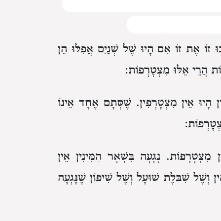
ְׁכוּ זוֹ אֶת זוֹ
אִם הָיוּ שֶׁל שְׁנַיִם
אֲפִלּוּ הֵן
וֹת
הֲרֵי אֵלּוּ מִצְטָרְפוֹת:
ין הָיוּ אֵין מִצְטָרְפִין.
שֶׁסְּתָם אֶחָד אֵינוֹ
צְטָרְפוֹת:
ִין מִצְטָרְפוֹת.
נָגְעָה בִּשְׁאָר הַמִּינִין
אֵין
ִין וְשֶׁל שִׁבּלֶת שׁוּעָל וְשֶׁל שִׁיפוֹן
שֶׁנָּגְעָה