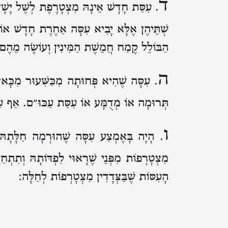
ד
. עִסַּת חָדָשׁ אֵינָהּ מִצְטָרֶפֶת לְשֶׁל יָשָׁן
שְׁתֵּיהֶן
אֶלָּא יָבִיא עִסָּה אַחֶרֶת חָדָשׁ אוֹ י
הַבּוֹלֵל קֶמַח חֲמֵשֶׁת הַמִּינִין וְעוֹשֶׂה מֵהֶ
ה
. עִסָּה שֶׁהִיא פְּחוּתָה מִכַּשִּׁעוּר מִכָּאן
תְּרוּמָה
אוֹ מְדֻמָּע
אוֹ עִסַּת עַכּוּ״ם.
אַף עַל
ו
. הָיָה בָּאֶמְצַע עִסָּה שֶׁהוּרְמָה חַלָּתָהּ
מִצְטָרְפוֹת
מִפְּנֵי שֶׁרָאוּי לִפְדּוֹתָהּ וְתִתְחַי
הָעִסּוֹת שֶׁבַּצְּדָדִין מִצְטָרְפוֹת לְחַלָּה:
ז
. שְׁתֵּי עִסּוֹת שֶׁכָּל אַחַת מֵהֶן פְּחוּתָה מִכ