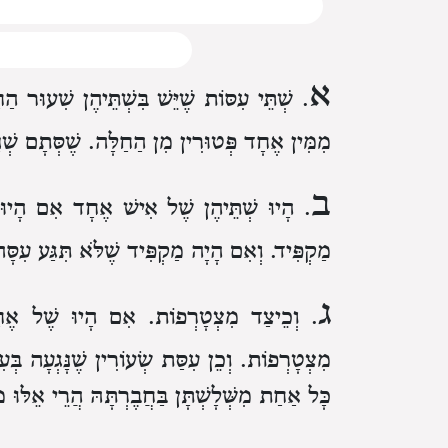
א
. שְׁתֵּי עִסּוֹת שֶׁיֵּשׁ בִּשְׁתֵּיהֶן שִׁעוּר הַחַ
מִמִּין אֶחָד
פְּטוּרִין מִן הַחַלָּה.
שֶׁסְּתָם שְׁנ
ב
. הָיוּ שְׁתֵּיהֶן שֶׁל אִישׁ אֶחָד
אִם הָיוּ 
מַקְפִּיד.
וְאִם הָיָה מַקְפִּיד שֶׁלֹּא תִּגַּע עִסָּה 
ג
. וְכֵיצַד מִצְטָרְפוֹת.
אִם הָיוּ שֶׁל אֶח
מִצְטָרְפוֹת.
וְכֵן עִסַּת שְׂעוֹרִין שֶׁנָּגְעָה בְּעִ
כָּל אַחַת מִשְּׁלָשְׁתָּן בַּחֲבֶרְתָּהּ
הֲרֵי אֵלּוּ 