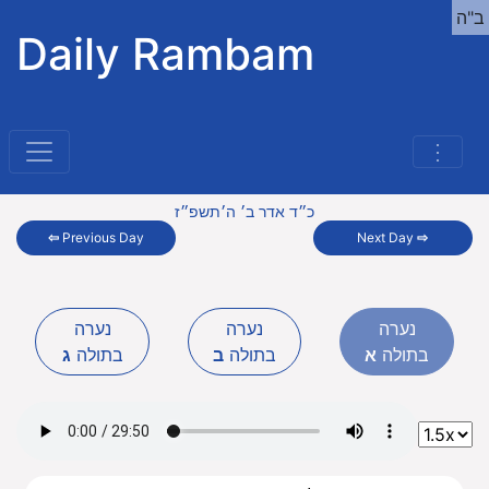
ב"ה
Daily Rambam
⋮
כ״ד אדר ב׳ ה׳תשפ״ז
⇦
Previous Day
Next Day
⇨
נערה
נערה
נערה
בתולה
א
בתולה
ב
בתולה
ג