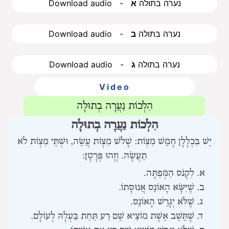
Download audio - נערה בתולה
א
Download audio - נערה בתולה
ב
Download audio - נערה בתולה
ג
Video
הִלְכוֹת נַעֲרָה בְתוּלָה
הִלְכוֹת נַעֲרָה בְתוּלָה
יֵשׁ בִּכְלָלָן חָמֵשׁ מִצְוֹת:
שָׁלֹשׁ מִצְוֹת עֲשֵׂה,
וּשְׁתֵּי מִצְוֹת לֹא
תַעֲשֶׂה. וְזֶהוּ פְּרָטָן:
לִקְנֹס הַמְּפַתֶּה.
שֶׁיִּשָּׂא הָאוֹנֵס אֲנוּסָתוֹ.
שֶׁלֹּא יְגָרֵשׁ הָאוֹנֵס.
שֶׁתֵּשֵׁב אֵשֶׁת מוֹצִיא שֵׁם רַע תַּחַת בַּעְלָהּ לְעוֹלָם.