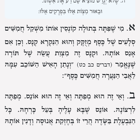
שֶׁלֹּא יְגָרֵשׁ מוֹצִיא שֵׁם רַע אֶת אִשְׁתּוֹ.
וּבֵאוּר מִצְוֹת אֵלּוּ בִּפְרָקִים אֵלּוּ:
א
. מִי שֶׁפִּתָּה בְּתוּלָה
קוֹנְסִין אוֹתוֹ מִשְׁקַל חֲמִשִּׁים
סְלָעִים שֶׁל כֶּסֶף מְזֻקָּק
וְהוּא הַנִּקְרָא קְנָס.
וְכֵן אִם
אָנַס אוֹתָהּ.
וּקְנָס זֶה מִצְוַת עֲשֵׂה שֶׁל תּוֹרָה
שֶׁנֶּאֱמַר
״וְנָתַן הָאִישׁ הַשּׁוֹכֵב עִמָּהּ
(דברים כב כט)
לַאֲבִי הַנַּעֲרָה חֲמִשִּׁים כֶּסֶף״:
ב
. וְאֵי זֶה הוּא מְפַתֶּה וְאֵי זֶה הוּא אוֹנֵס.
מְפַתֶּה
לִרְצוֹנָהּ.
אוֹנֵס שֶׁבָּא עָלֶיהָ בְּעַל כָּרְחָהּ.
כָּל
הַנִּבְעֶלֶת בַּשָּׂדֶה
הֲרֵי זוֹ בְּחֶזְקַת אֲנוּסָה וְדָנִין אוֹתָהּ
בְּדִין אֲנוּסָה
עַד שֶׁיָּעִידוּ הָעֵדִים שֶׁבִּרְצוֹנָהּ נִבְעֲלָה.