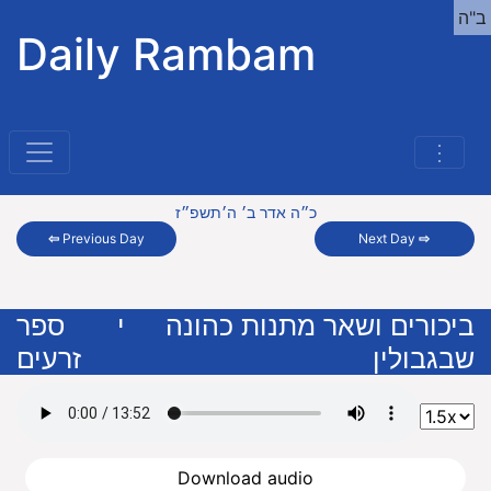
ב"ה
Daily Rambam
⋮
כ״ה אדר ב׳ ה׳תשפ״ז
⇦
Previous Day
Next Day
⇨
ביכורים ושאר מתנות כהונה
י
ספר
שבגבולין
זרעים
Download audio