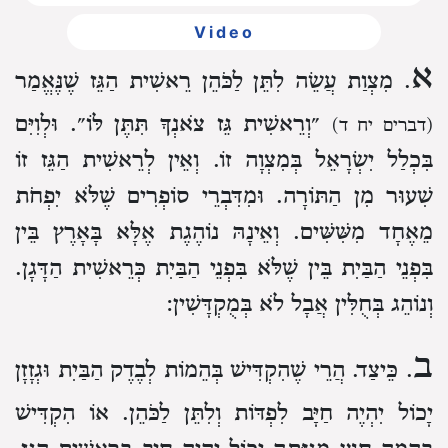
Video
א
. מִצְוַת עֲשֵׂה לִתֵּן לַכֹּהֵן רֵאשִׁית הַגֵּז שֶׁנֶּאֱמַר
״וְרֵאשִׁית גֵּז צֹאנְךָ תִּתֶּן לּוֹ״. וּלְוִיִּם
(דברים יח ד)
בִּכְלַל יִשְׂרָאֵל בְּמִצְוָה זוֹ. וְאֵין לְרֵאשִׁית הַגֵּז זוֹ
שִׁעוּר מִן הַתּוֹרָה. וּמִדִּבְרֵי סוֹפְרִים שֶׁלֹּא יִפְחֹת
מֵאֶחָד מִשִּׁשִּׁים. וְאֵינָהּ נוֹהֶגֶת אֶלָּא בָּאָרֶץ בֵּין
בִּפְנֵי הַבַּיִת בֵּין שֶׁלֹּא בִּפְנֵי הַבַּיִת כְּרֵאשִׁית הַדָּגָן.
וְנוֹהֵג בְּחֻלִּין אֲבָל לֹא בְּמֻקְדָּשִׁין:
ב
. כֵּיצַד. הֲרֵי שֶׁהִקְדִּישׁ בְּהֵמוֹת לְבֶדֶק הַבַּיִת וּגְזָזָן
יָכוֹל יִהְיֶה חַיָּב לִפְדּוֹת וְלִתֵּן לַכֹּהֵן. אוֹ הִקְדִּישׁ