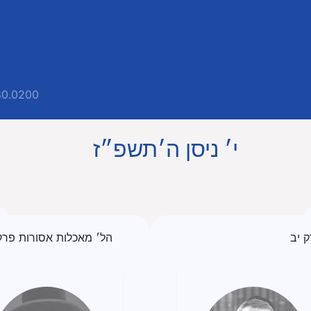
80.0200
י׳ ניסן ה׳תשפ״ז
ק יב
הל׳ מאכלות אסורות פרק 