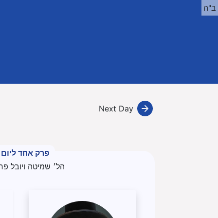
ב"ה
Next Day
פרק אחד ליום
הל׳ שמיטה ויובל פר