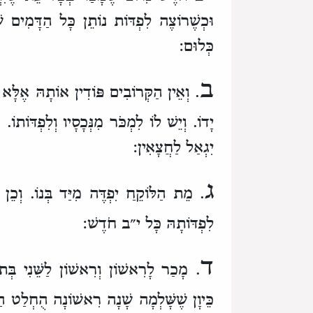
וּכְשֶׁרוֹצֶה לִפְדּוֹת
נוֹתֵן כָּל הַדָּמִים שׁ
כְּלוּם:
ב
. וְאֵין הַקְּרוֹבִים פּוֹדִין אוֹתָהּ
אֶלָּא 
יָדוֹ.
וְיֵשׁ לוֹ לִמְכֹּר מִנְּכָסָיו וְלִפְדּוֹתוֹ.
א
יִגְאַל לַחֲצָאִין:
ג
. מֵת הַלּוֹקֵחַ יִפְדֶּה מִיַּד בְּנוֹ.
וְכֵן
לִפְדּוֹתָהּ כָּל י״ב חֹדֶשׁ:
ד
. מָכַר לָרִאשׁוֹן
וְרִאשׁוֹן לַשֵּׁנִי בְּת
כֵּיוָן שֶׁשָּׁלְמָה שָׁנָה רִאשׁוֹנָה
הֻחְלַט הַבּ