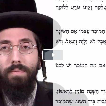
ֶלָּקַח
וְאֵינוֹ גּוֹרֵעַ לַלּוֹקֵחַ
הַמּוֹכֵר עַצְמוֹ אִם הִשִּׂיגָה
ֲבָל לֹא יַלְוֶה וְיִגְאַל.
וְלֹא
Play
 אִם מֵת הַמּוֹכֵר
יֵשׁ לִבְנוֹ
Video
וֹךְ הַשָּׁנָה
מוֹנִין לָרִאשׁוֹן.
ַיִת בְּיַד הַשֵּׁנִי.
שֶׁהַמּוֹכֵר