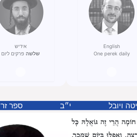
English
אידיש
One perek daily
שלשה
פרקים ליום
ה ויובל
י״ב
ספר זרע
 חוֹמָה
הֲרֵי זֶה גּוֹאֲלָהּ כָּל
רְצֶה.
וַאֲפִלּוּ בַּיּוֹם שֶׁמָּכַר.