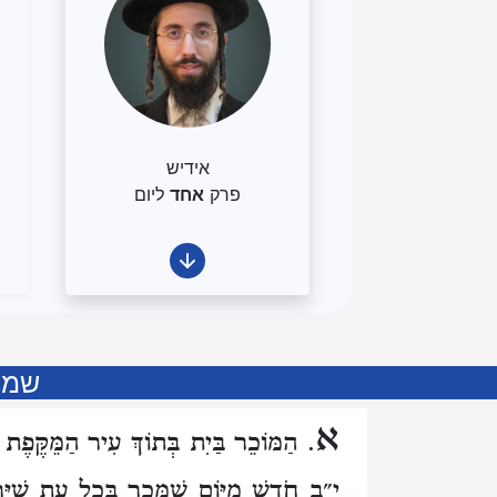
אידיש
פרק
אחד
ליום
שמיט
א
. הַמּוֹכֵר בַּיִת בְּתוֹךְ עִיר הַמֵּקֶּפֶת
י״ב חֹדֶשׁ מִיּוֹם שֶׁמָּכַר
בְּכָל עֵת שֶׁיִּ