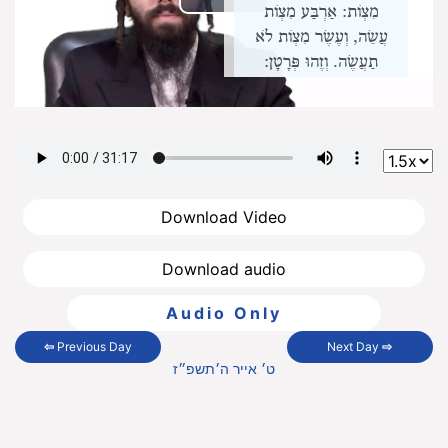
Play
מִצְוֹת:
אַרְבַּע מִצְוֹת
עֲשֵׂה, וְעֶשֶׂר מִצְוֹת לֹא
Video
תַעֲשֶׂה. וְזֶהוּ פְּרָטָן:
לְהַקְרִיב כָּל
הַקָּרְבָּנוֹת
תְּמִימִים.
שֶׁלֹּא לְהַקְדִּישׁ
בַּעַל מוּם
[לַמִּזְבֵּחַ].
Download Video
שֶׁלֹּא יִשְׁחוֹט
[בַּעַל מוּם].
Download audio
שֶׁלֹּא יִזְרוֹק דָּמוֹ.
Audio Only
שֶׁלֹּא יַקְטִיר
חֶלְבּוֹ.
⇦
Previous Day
Next Day
⇨
שֶׁלֹּא יַקְרִיב בַּעַל
ט׳ אייר ה׳תשפ״ז
מוּם עוֹבֵר.
שֶׁלֹּא יַקְרִיב בַּעַל
מוּם אֲפִלּוּ