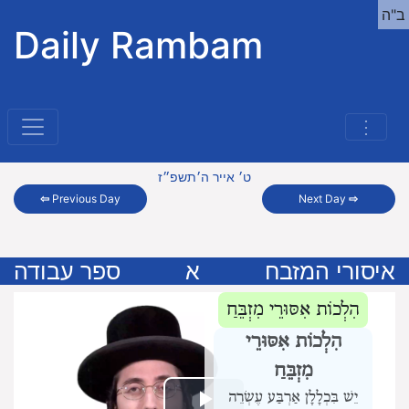
ב"ה
Daily Rambam
⋮
ט׳ אייר ה׳תשפ״ז
⇦
Previous Day
Next Day
⇨
איסורי המזבח
א
ספר עבודה
הִלְכוֹת אִסּוּרֵי מִזְבֵּחַ
הִלְכוֹת אִסּוּרֵי
מִזְבֵּחַ
יֵשׁ בִּכְלָלָן אַרְבַּע עֶשְׂרֵה