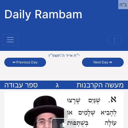
ב"ה
Daily Rambam
⋮
י״ח אייר ה׳תשפ״ז
⇦
Previous Day
Next Day
⇨
מעשה הקרבנות
ג
ספר עבודה
א
. שְׁנַּיִם שֶׁרָצוּ
לְהָבִיא שְׁלָמִים אוֹ
עוֹלָה בְּשֻׁתָּפוּת