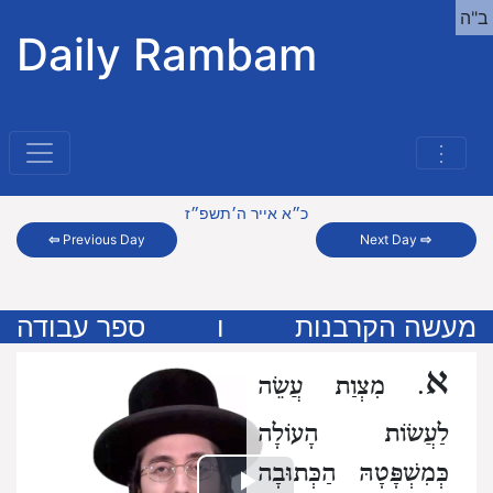
ב"ה
Daily Rambam
⋮
כ״א אייר ה׳תשפ״ז
⇦
Previous Day
Next Day
⇨
מעשה הקרבנות
ו
ספר עבודה
א
. מִצְוַת עֲשֵׂה
לַעֲשׂוֹת הָעוֹלָה
כְּמִשְׁפָּטָהּ הַכְּתוּבָה