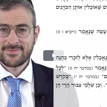
ים שֶׁאוֹכְלִין אוֹתָן הַכֹּהֲנִים
עֲשֵׂה שֶׁנֶּאֱמַר
(ויקרא ו ט)
אֱכָלִין אֶלָּא לְזִכְרֵי כְּהֻנָּה
Play
ֶנֶּאֱמַר
״לְכָל
(במדבר יח ט)
Video
מָם״
״בְּקֹדֶשׁ
(במדבר יח י)
. וְכֵן שַׁלְמֵי צִבּוּר הֲרֵי הֵן