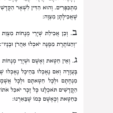
מִתְכַּפְּרִים. וְהוּא הַדִּין לִשְׁאָר הַקָּדָשִׁ
שֶׁאֲכִילָתָן מִצְוָה:
ב
. וְכֵן אֲכִילַת שְׁיָרֵי מְנָחוֹת מִצְוַת 
״וְהַנּוֹתֶרֶת מִמֶּנָּה יֹאכְלוּ אַהֲרֹן וּבָנָיו״:
ג
. וְאֵין חַטָּאת וְאָשָׁם וּשְׁיָרֵי מְנָחוֹת נֶ
בָּעֲזָרָה וְאִם נֶאֶכְלוּ בַּהֵיכָל נֶאֶכְלוּ שׁ
מִנְחָתָם וּלְכָל חַטָּאתָם וּלְכָל אֲשָׁ
הַקֳדָשִׁים תֹּאכְלֶנּוּ כָּל זָכָר יֹאכַל אֹתוֹ״
כַּחַטָּאת וְכָאָשָׁם כְּמוֹ שֶׁבֵּאַרְנוּ: