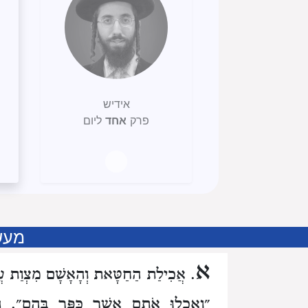
אידיש
פרק
אחד
ליום
מעש
א
. אֲכִילַת הַחַטָּאת וְהָאָשָׁם מִצְוַת עֲ
״וְאָכְלוּ אֹתָם אֲשֶׁר כֻּפַּר בָּהֶם״. הַ