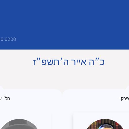
80.0200
כ״ה אייר ה׳תשפ״ז
רק י
הל׳ ש