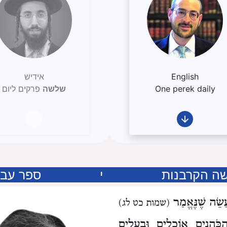
English
אידיש
One perek daily
שלשה
פרקים ליום
ה הקרבנות
י
ספר עבו
שֵׂה שֶׁנֶּאֱמַר
(שמות כט לג)
כֹּהֲנִים אוֹכְלִים וּבְעָלִים