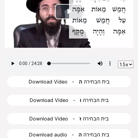
חֲמֵשׁ מֵאוֹת אַמָּה
Play
עַל חֲמֵשׁ מֵאוֹת
אַמָּה
וְהָיָה מֻקָּף
Video
חוֹמָה.
וְכֵפִין עַל גַּבֵּי
כֵּפִין הָיוּ בְּנוּיוֹת
מִתַּחְתָּיו.
מִפְּנֵי אֹהֶל
הַטֻּמְאָה.
וְכֻלּוֹ הָיָה
Download Video - בית הבחירה
ה
מְקֹרֶה
סְטָיו לְפָנִים
מִסְּטָיו:
Download Video - בית הבחירה
ו
ב
. וַחֲמִשָּׁה שְׁעָרִים
Download Video - בית הבחירה
ז
הָיוּ לוֹ.
אֶחָד מִן
Download audio - בית הבחירה
ה