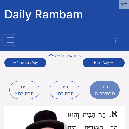
ב"ה
Daily Rambam
⋮
כ״ט אייר ה׳תשפ״ז
⇦
Previous Day
Next Day
⇨
בית
בית
בית
הבחירה
ה
הבחירה
ו
הבחירה
ז
א
. הַר הַבַּיִת וְהוּא
הַר הַמּוֹרִיָּה
הָיָה