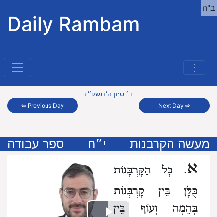
ב"ה
Daily Rambam
⋮
ד׳ סיון ה׳תשפ״ז
⇦
Previous Day
Next Day
⇨
מעשה הקרבנות
י״ח
ספר עבודה
א
. כָּל הַקָּרְבָּנוֹת
כֻּלָּן בֵּין קָרְבְּנוֹת
בְּהֵמָה וְעוֹף בֵּין