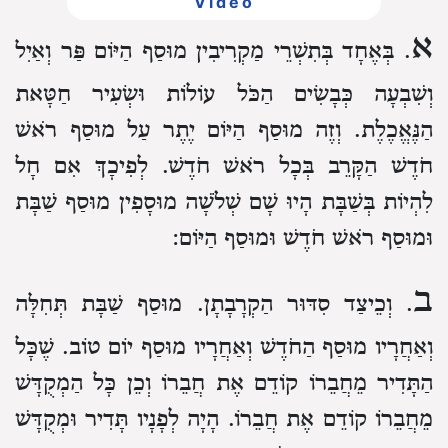
Video
א
. בְּאֶחָד בְּתִשְׁרֵי מַקְרִיבִין מוּסַף הַיּוֹם פַּר וְאַיִל
וְשִׁבְעָה כְּבָשִׂים הַכֹּל עוֹלוֹת וּשְׂעִיר חַטָּאת
הַנֶּאֱכֶלֶת. וְזֶה מוּסַף הַיּוֹם יֶתֶר עַל מוּסַף רֹאשׁ
חֹדֶשׁ הַקָּרֵב בְּכָל רֹאשׁ חֹדֶשׁ. לְפִיכָךְ אִם חָל
לִהְיוֹת בְּשַׁבָּת הָיוּ שָׁם שְׁלֹשָׁה מוּסָפִין מוּסַף שַׁבָּת
וּמוּסַף רֹאשׁ חֹדֶשׁ וּמוּסַף הַיּוֹם:
ב
. וְכֵיצַד סִדּוּר הַקְרָבָתָן. מוּסַף שַׁבָּת תְּחִלָּה
וְאַחֲרָיו מוּסַף הַחֹדֶשׁ וְאַחֲרָיו מוּסַף יוֹם טוֹב. שֶׁכָּל
הַתָּדִיר מֵחֲבֵרוֹ קוֹדֵם אֶת חֲבֵרוֹ וְכֵן כָּל הַמְקֻדָּשׁ
מֵחֲבֵרוֹ קוֹדֵם אֶת חֲבֵרוֹ. הָיָה לְפָנָיו תָּדִיר וּמְקֻדָּשׁ