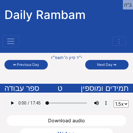
ב"ה
Daily Rambam
⋮
י״ד סיון ה׳תשפ״ז
⇦
Previous Day
Next Day
⇨
תמידים ומוספין
ט
ספר עבודה
Download audio