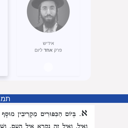
אידיש
פרק
אחד
ליום
תמיד
א
. בְּיוֹם הַכִּפּוּרִים מַקְרִיבִין מוּסָף
וְאַיִל. וְאַיִל זֶה נִקְרָא אֵיל הָעָם. וְשִׁב