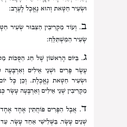
וּשְׂעִיר חַטָּאת וְהוּא נֶאֱכָל לָעֶרֶב:
ב
. וְעוֹד מַקְרִיבִין הַצִּבּוּר שְׂעִיר חַטָּ
שָׂעִיר הַמִּשְׁתַּלֵּחַ:
ג
. בַּיּוֹם הָרִאשׁוֹן שֶׁל חַג הַסֻּכּוֹת מַקְ
עָשָׂר פָּרִים וּשְׁנֵי אֵילִים וְאַרְבָּעָה ע
וּשְׂעִיר חַטָּאת נֶאֱכֶלֶת. וְכֵן כָּל יוֹם 
מַקְרִיבִין שְׁנֵי אֵילִים וְאַרְבָּעָה עָשָׂר כּ
ד
. אֲבָל הַפָּרִים פּוֹחֲתִין אֶחָד אֶחָד בְּ
שְׁנֵים עָשָׂר. בַּשְּׁלִישִׁי אַחַד עָשָׂר. עַד שׁ