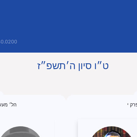
80.0200
ט״ו סיון ה׳תשפ״ז
רק י
הל׳ מעש