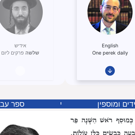
English
אידיש
One perek daily
שלשה
פרקים ליום
ים ומוספין
י
ספר עבו
 כְּמוּסַף רֹאשׁ הַשָּׁנָה פַּר
ְעָה כְּבָשִׂים כֻּלָּן עוֹלוֹת.