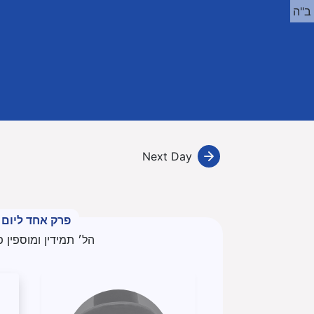
ב"ה
Next Day
פרק אחד ליום
הל׳ תמידין ומוספין פ