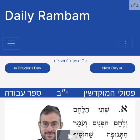
ב"ה
Daily Rambam
⋮
כ״ז סיון ה׳תשפ״ז
⇦
Previous Day
Next Day
⇨
פסולי המוקדשין
י״ב
ספר עבודה
א
. שְׁתֵי הַלֶּחֶם
וְלֶחֶם הַפָּנִים וְעֹמֶר
הַתְּנוּפָה שֶׁהוֹסִיף