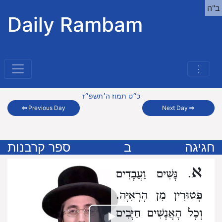
ב"ה
Daily Rambam
⋮
כ״ט תמוז ה׳תשפ״ז
⇦
Previous Day
Next Day
⇨
חגיגה
ב
ספר קרבנות
א
. נָּשִׁים וַעֲבָדִים
פְּטוּרִין מִן הָרְאִיָּה.
וְכָל הָאֲנָשִׁים חַיָּבִים