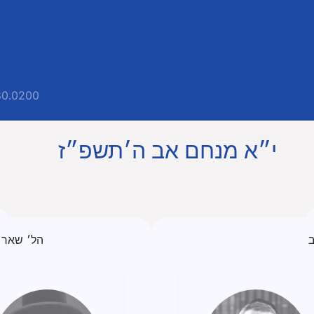
80.0200
י״א מנחם אב ה׳תשפ״ז
ב
הל׳ שאר 