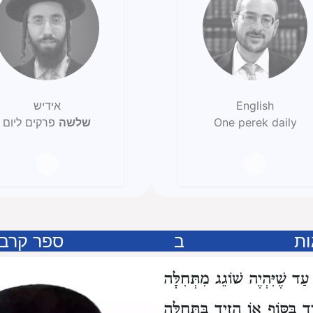
English
אידיש
One perek daily
שלשה
פרקים ליום
ות
ב
ספר קרבנ
עַד שֶׁיִּהְיֶה שׁוֹגֵג מִתְּחִלָּה
ד בַּסּוֹף אוֹ הֵזִיד בַּתְּחִלָּה