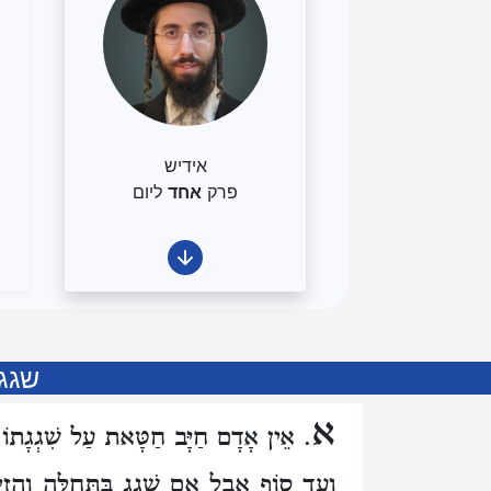
אידיש
פרק
אחד
ליום
שגג
א
. אֵין אָדָם חַיָּב חַטָּאת עַל שִׁגְגָתוֹ
וְעַד סוֹף
אֲבָל אִם שָׁגַג בַּתְּחִלָּה וְהֵזִי