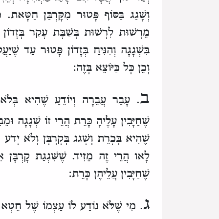
וְשָׁגַג בַּסּוֹף
פָּטוּר מִקָּרְבַּן חַטָּאת.
כ
מֵרְשׁוּת לִרְשׁוּת בְּשַׁבָּת
עָקַר בְּזָדוֹן 
בִּשְׁגָגָה וְהִנִּיחַ בְּזָדוֹן פָּטוּר
עַד שֶׁיַּעֲק
וְכֵן כָּל כַּיּוֹצֵא בָּזֶה:
ב
. עָבַר עֲבֵרָה וְיוֹדֵעַ שֶׁהִיא בְּלֹא 
שֶׁחַיָּבִין עָלֶיהָ כָּרֵת הֲרֵי זוֹ שְׁגָגָה וּ
שֶׁהִיא בְּכָרֵת וְשָׁגַג בְּקָרְבָּן
וְלֹא יָדַע א
לָאו הֲרֵי זֶה מֵזִיד.
שֶׁשִּׁגְגַת קָרְבָּן א
שֶׁחַיָּבִין עֲלֵיהֶן כָּרֵת:
ג
. מִי שֶׁלֹּא נוֹדַע לוֹ עַצְמוֹ שֶׁל חֵטְא