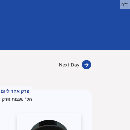
ב"ה
Next Day
פרק אחד ליום
הל׳ שגגות פרק 