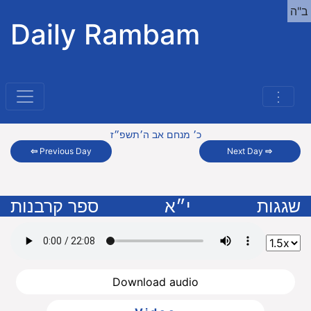
ב"ה
Daily Rambam
⋮
כ׳ מנחם אב ה׳תשפ״ז
⇦
Previous Day
Next Day
⇨
שגגות
י״א
ספר קרבנות
Download audio