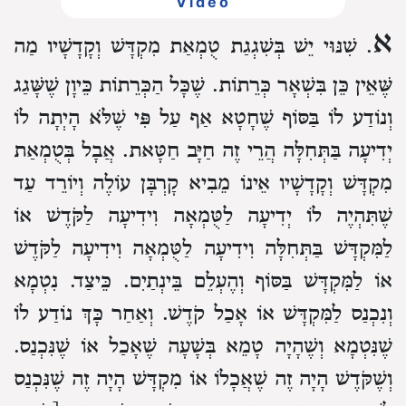
Video
א
. שִׁנּוּי יֵשׁ בְּשִׁגְגַת טֻמְאַת מִקְדָּשׁ וְקָדָשָׁיו מַה
שֶּׁאֵין כֵּן בִּשְׁאָר כְּרֵתוֹת. שֶׁכָּל הַכְּרֵתוֹת כֵּיוָן שֶׁשָּׁגַג
וְנוֹדַע לוֹ בַּסּוֹף שֶׁחָטָא אַף עַל פִּי שֶׁלֹּא הָיְתָה לוֹ
יְדִיעָה בַּתְּחִלָּה הֲרֵי זֶה חַיָּב חַטָּאת. אֲבָל בְּטֻמְאַת
מִקְדָּשׁ וְקָדָשָׁיו אֵינוֹ מֵבִיא קָרְבָּן עוֹלֶה וְיוֹרֵד עַד
שֶׁתִּהְיֶה לוֹ יְדִיעָה לַטֻּמְאָה וִידִיעָה לַקֹּדֶשׁ אוֹ
לַמִּקְדָּשׁ בַּתְּחִלָּה וִידִיעָה לַטֻּמְאָה וִידִיעָה לַקֹּדֶשׁ
אוֹ לַמִּקְדָּשׁ בַּסּוֹף וְהֶעְלֵם בֵּינְתַיִם. כֵּיצַד. נִטְמָא
וְנִכְנַס לַמִּקְדָּשׁ אוֹ אָכַל קֹדֶשׁ. וְאַחַר כָּךְ נוֹדַע לוֹ
שֶׁנִּטְמָא וְשֶׁהָיָה טָמֵא בְּשָׁעָה שֶׁאָכַל אוֹ שֶׁנִּכְנַס.
וְשֶׁקֹּדֶשׁ הָיָה זֶה שֶׁאֲכָלוֹ אוֹ מִקְדָּשׁ הָיָה זֶה שֶׁנִּכְנַס