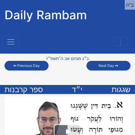
ב"ה
Daily Rambam
⋮
כ״ג מנחם אב ה׳תשפ״ז
⇦
Previous Day
Next Day
⇨
שגגות
י״ד
ספר קרבנות
א
. בֵית דִּין שֶׁשָּׁגְגוּ
וְהוֹרוּ לַעֲקֹר גּוּף
מִגּוּפֵי תּוֹרָה וְעָשׂוּ