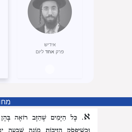
אידיש
פרק
אחד
ליום
מחו
א
. כָּל הַיָּמִים שֶׁהַזָּב רוֹאֶה בָּה
וּכְשֶׁיִּפְסֹק הַזִּיבוֹת מוֹנֶה שִׁבְעָה יָמ