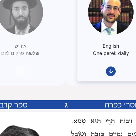
English
אידיש
One perek daily
שלשה
פרקים ליום
סרי כפרה
ג
ספר קרבנ
ֶן זִיבוֹת הֲרֵי הוּא טָמֵא.
ִים נְקִיִּים כְּזָבָה וְטוֹבֵל