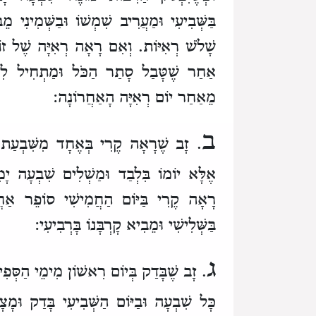
בַּשְּׁבִיעִי וּמַעֲרִיב שִׁמְשׁוֹ וּבַשְּׁמִינִי 
שָׁלֹשׁ רְאִיּוֹת. וְאִם רָאָה רְאִיָּה שֶׁל זוֹ
אַחַר שֶׁטָּבַל סָתַר הַכֹּל וּמַתְחִיל לִמְ
מֵאַחַר יוֹם רְאִיָּה הָאַחֲרוֹנָה:
ב
. זָב שֶׁרָאָה קֶרִי בְּאֶחָד מִשִּׁבְעַת 
אֶלָּא יוֹמוֹ בִּלְבַד וּמַשְׁלִים שִׁבְעָה יָמִ
רָאָה קֶרִי בַּיּוֹם הַחֲמִישִׁי סוֹפֵר אַחֲ
בַּשְּׁלִישִׁי וּמֵבִיא קָרְבָּנוֹ בָּרְבִיעִי:
ג
. זָב שֶׁבָּדַק בְּיוֹם רִאשׁוֹן מִימֵי הַסְּפ
כָּל שִׁבְעָה וּבַיּוֹם הַשְּׁבִיעִי בָּדַק וּמ