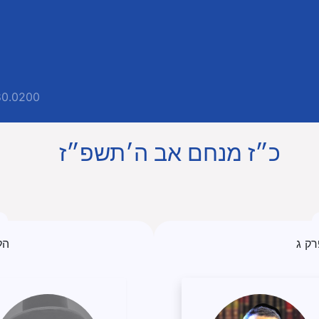
80.0200
כ״ז מנחם אב ה׳תשפ״ז
רק ג
הל