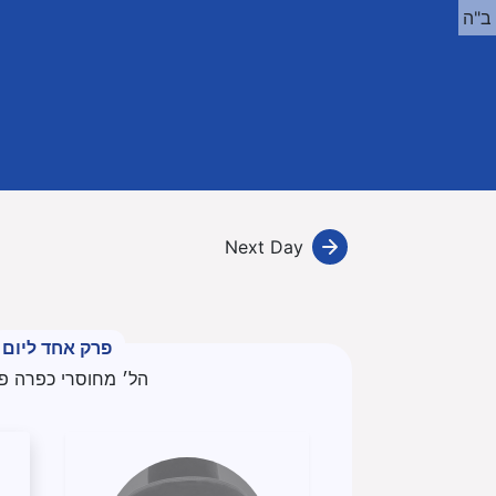
ב"ה
Next Day
פרק אחד ליום
הל׳ מחוסרי כפרה פ