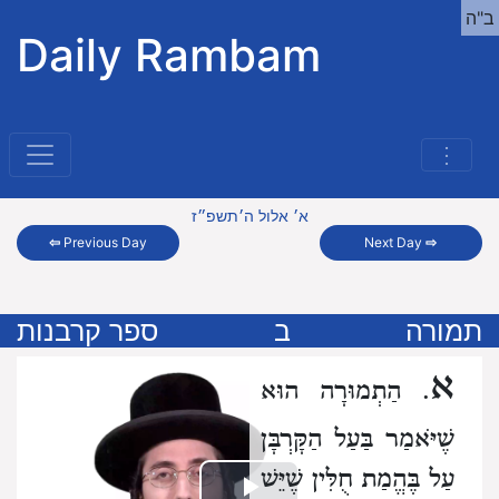
ב"ה
Daily Rambam
⋮
א׳ אלול ה׳תשפ״ז
⇦
Previous Day
Next Day
⇨
תמורה
ב
ספר קרבנות
א
. הַתְמוּרָה הוּא
שֶׁיֹּאמַר בַּעַל הַקָּרְבָּן
עַל בֶּהֱמַת חֻלִּין שֶׁיֵּשׁ