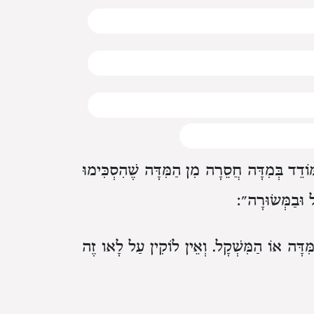
וֹדֵד בְּמִדָּה חֲסֵרָה מִן הַמִּדָּה שֶׁהִסְכִּימוּ
ל וּבַמְּשׂוּרָה״:
מִּדָּה אוֹ הַמִּשְׁקָל. וְאֵין לוֹקִין עַל לָאו זֶה