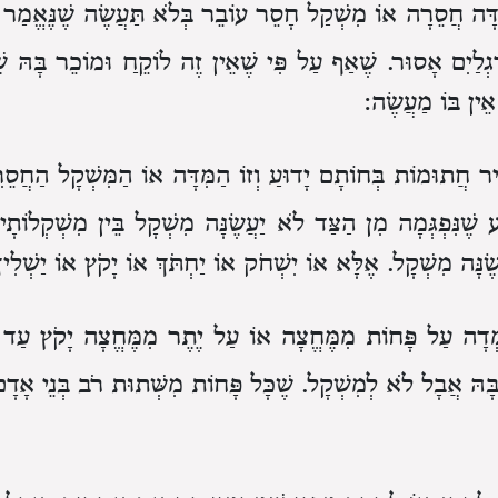
מִדָּה חֲסֵרָה אוֹ מִשְׁקַל חָסֵר עוֹבֵר בְּלֹא תַּעֲשֶׂה שֶׁנֶּאֱמַר
ַגְלַיִם אָסוּר. שֶׁאַף עַל פִּי שֶׁאֵין זֶה לוֹקֵחַ וּמוֹכֵר בָּהּ שׁ
אֵין בּוֹ מַעֲשֶׂה:
ָעִיר חֲתוּמוֹת בְּחוֹתָם יָדוּעַ וְזוֹ הַמִּדָּה אוֹ הַמִּשְׁקָל הַח
 שֶׁנִּפְגְּמָה מִן הַצַּד לֹא יַעֲשֶׂנָּה מִשְׁקָל בֵּין מִשְׁקְלוֹתָיו ו
עֲשֶׂנָּה מִשְׁקָל. אֶלָּא אוֹ יִשְׁחֹק אוֹ יַחְתֹּךְ אוֹ יָקֹץ אוֹ יַשְׁלִי
ְדָה עַל פָּחוֹת מִמֶּחֱצָה אוֹ עַל יֶתֶר מִמֶּחֱצָה יָקֹץ עַד ש
ָהּ אֲבָל לֹא לְמִשְׁקָל. שֶׁכָּל פָּחוֹת מִשְּׁתוּת רֹב בְּנֵי אָדָם מו