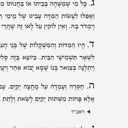
ג
. כָּל מִי שֶׁמַּשְׁהֶה בְּבֵיתוֹ אוֹ בַּחֲנוּתוֹ 
וַאֲפִלּוּ לַעֲשׂוֹת הַמִּדָּה עָבִיט שֶׁל מֵימֵי ר
וְיִמְדֹּד בָּהּ. וְאֵין לוֹקִין עַל לָאו זֶה שֶׁהֲרֵי 
ד
. הָיוּ הַמִּדּוֹת וְהַמִּשְׁקָלוֹת שֶׁל בְּנֵי ה
לִשְׁאָר תַּשְׁמִישֵׁי הַבַּיִת. כַּיּוֹצֵא בָּזֶה סֶלַע
וְיִתְלֶנָּה בְּצַוַּאר בְּנוֹ שֶׁמָּא יָבוֹא אַחֵר וְיַ
ה
. חָסְרָה וְעָמְדָה עַל מֶחֱצָה יְקַיֵּם. עָמ
אֶלָּא פָּחוֹת מִשְּׁתוּת יְקַיֵּם לָשֵׂאת וְלָתֵת בּ