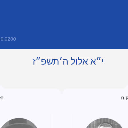
80.0200
י״א אלול ה׳תשפ״ז
 ח
הל