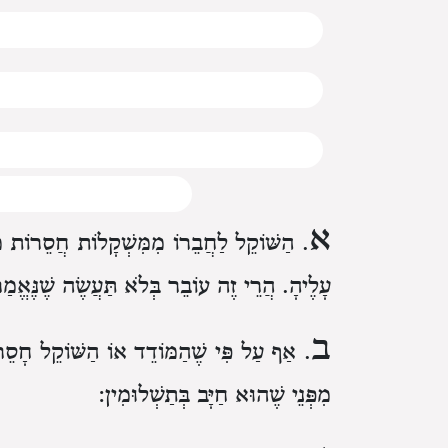
א
. הַשּׁוֹקֵל לַחֲבֵרוֹ מִמִּשְׁקָלוֹת חֲסֵרוֹת מִן
עָלֶיהָ. הֲרֵי זֶה עוֹבֵר בְּלֹא תַּעֲשֶׂה שֶׁנֶּאֱמ
ב
. אַף עַל פִּי שֶׁהַמּוֹדֵד אוֹ הַשּׁוֹקֵל חָסֵר ג
מִפְּנֵי שֶׁהוּא חַיָּב בְּתַשְׁלוּמִין: