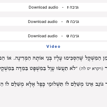
Download audio - גניבה
ז
Download audio - גניבה
ח
Download audio - גניבה
ט
Video
 הַמִּשְׁקָל שֶׁהִסְכִּימוּ עָלָיו בְּנֵי אוֹתָהּ הַמְּדִינָה. אוֹ הַמּ
ַר
״לֹא תַעֲשׂוּ עָוֶל בַּמִּשְׁפָּט בַּמִּדָּה בַּמִּשְׁקָ
(ויקרא יט לה)
ּוֹנֵב אֵינוֹ מְשַׁלֵּם לוֹ תַּשְׁלוּמֵי כֶּפֶל אֶלָּא מְשַׁלֵּם לוֹ הַ