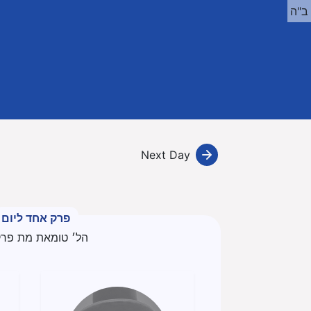
ב"ה
Next Day
פרק אחד ליום
הל׳ טומאת מת פרק