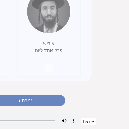
אידיש
פרק
אחד
ליום
גניבה
ז