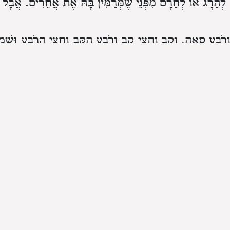
 לְהַרָג אוֹ לְחַרָם מִפְּנֵי שֶׁמְּרַמִּין בָּהּ אֶת אֲחֵרִים. אֲבָל נ
רֹבַע סְאָה. וְקַב וַחֲצִי קַב וְרֹבַע הַקַּב וַחֲצִי הָרֹבַע וּשְׁמִ
וְכֵן בְּמִדּוֹת הַלַּח עוֹשֶׂה הִין וַחֲצִי הִין וּשְׁלִישִׁית הַהִין
א אָסְרוּ לַעֲשׂוֹת שְׁלִישִׁית הִין וּרְבִיעִית הִין אַף עַל פִּי שֶׁמּ
וֹ עִם עַכּוּ״ם אִם מָדַד אוֹ שָׁקַל בְּחָסֵר עוֹבֵר עַל לֹא תַּעֲ
שֶׁנֶּאֱמַר
״וְחִשַּׁב עִם קֹנֵהוּ״ אַף עַל פִּי שֶׁהוּ
(ויקרא כה נ)
ַל
״כִּי תוֹעֲבַת ה׳ אֱלֹהֶיךָ כָּל עשֵֹׁה אֵלֶּה כּ
(דברים כה טז)
ֲבֵרוֹ בִּמְשִׁיחַת הַקַּרְקַע עוֹבֵר בְּלֹא תַּעֲשֶׂה שֶׁנֶּאֱמַ
ּא עִנְיַן פָּסוּק זֶה לֹא תַעֲשׂוּ עָוֶל בַּמִּשְׁפָּט לֹא בְּמִשְׁפַּט הַ