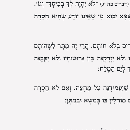
״לֹא יִהְיֶה לְךָ בְּכִיסְךָ״ וְגוֹ׳.
(דברים כה יג)
ֶמָּא יָבוֹא מִי שֶׁאֵינוֹ יוֹדֵעַ שֶׁהִיא חֲסֵרָה
ֲסֵרִים בְּלֹא חוֹתָם. הֲרֵי זֶה מֻתָּר לַשְׁהוֹתָם
ְלֹא יִזְרְקֶנָּה בֵּין גְּרוּטוֹתָיו וְלֹא יִקָּבֶנָּה
ךְ לְיָם הַמֶּלַח:
ֶׁיַּעֲמִידֶנָּה עַל מֶחֱצָה. וְאִם לֹא חָסְרָה
ֹחֲלִין בּוֹ בְּמַשָּׂא וּבְמַתָּן: