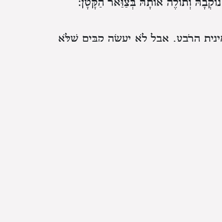
וֹקְבָהּ וְתוֹלֶה אוֹתָהּ בְּצַוַּאר הַקָּטָן:
ינִית הָרֹבַע. אֲבָל לֹא יַעֲשֶׂה קַבַּיִם שֶׁלֹּא
 וּרְבִיעִית הַהִין. וְלוֹג וַחֲצִי לוֹג וּרְבִיעִית
ִתְחַלְּפִין זֶה בָּזֶה הוֹאִיל וְהָיוּ בַּמִּקְדָּשׁ
שֶׂה וְחַיָּב לְהַחְזִיר. וְכֵן אָסוּר לְהַטְעוֹת
א כָּבוּשׁ תַּחַת יָדֶיךָ. קַל וָחֹמֶר לְעַכּוּ״ם
ל עשֵֹׁה עָוֶל״ מִכָּל מָקוֹם:
ר
״לֹא תַעֲשׂוּ עָוֶל בַּמִּשְׁפָּט
(ויקרא יט לה)
מִּשְׁקָל וְלֹא בְּמִשְׁפַּט הַמִּדָּה אֲפִלּוּ מִדָּה