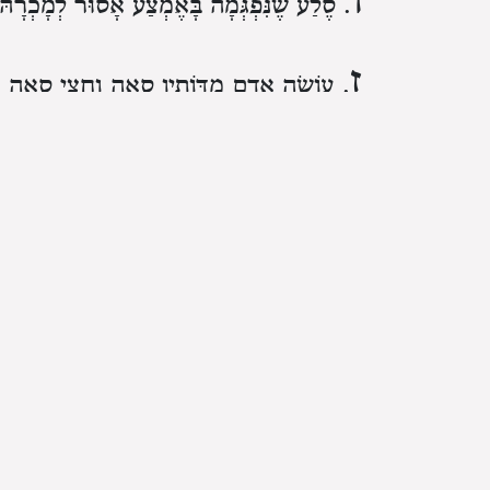
ו
. סֶלַע שֶׁנִּפְגְּמָה בָּאֶמְצַע אָסוּר לְמָכְרָהּ
ז
. עוֹשֶׂה אָדָם מִדּוֹתָיו סְאָה וַחֲצִי סְאָה וְ
תִּתְחַלֵּף בְּרֹבַע הַסְּאָה שֶׁהוּא קַב וּמֶחֱצָה. 
וּשְׁמִינִית וְאֶחָד מִשְּׁמוֹנָה בַּשְּׁמִינִית. וְלֹ
מִימוֹת משֶׁה רַבֵּנוּ:
ח
. אֶחָד הַנּוֹשֵׂא וְהַנּוֹתֵן עִם יִשְׂרָאֵל א
אֶת הָעַכּוּ״ם בְּחֶשְׁבּוֹן אֶלָּא יְדַקְדֵּק עִמּוֹ 
שֶׁאֵינוֹ כָּבוּשׁ תַּחַת יָדֶיךָ. וַהֲרֵי הוּא בִּכְל
ט
. וְכֵן בְּמִדַּת הַקַּרְקַע אִם הִטְעָה אֶת ח
בַּמִּדָּה״. בַּמִּדָּה זוֹ מִדַּת הַקַּרְקַע. וְכֵן הו