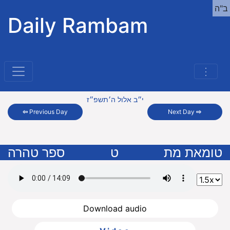
ב"ה
Daily Rambam
⋮
י״ב אלול ה׳תשפ״ז
⇦
Previous Day
Next Day
⇨
טומאת מת
ט
ספר טהרה
Download audio