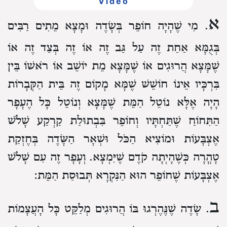
Video
א
. מִי שֶׁהָיָה חוֹפֵר בְּשָׂדֶה וּמָצָא מֵתִים רַבִּים
בְּגֻמָּא אַחַת זֶה עַל גַּב זֶה אוֹ זֶה בְּצַד זֶה אוֹ
שֶׁמָּצָא הֲרוּגִים אוֹ שֶׁמָּצָא מֵת יוֹשֵׁב אוֹ רֹאשׁוֹ בֵּין
בִּרְכָּיו אֵינוֹ חוֹשֵׁשׁ שֶׁמָּא מָקוֹם זֶה בֵּית הַקְּבָרוֹת
הָיָה אֶלָּא נוֹטֵל הַמֵּת שֶׁמָּצָא וְנוֹטֵל כָּל הֶעָפָר
הַתִּחוֹחַ שֶׁתַּחְתָּיו וְחוֹפֵר בִּבְתוּלַת קַרְקַע שָׁלֹשׁ
אֶצְבָּעוֹת וּמוֹצִיא הַכֹּל וּשְׁאָר הַשָּׂדֶה בְּחֶזְקַת
טָהֳרָה כְּשֶׁהָיְתָה קֹדֶם שֶׁיִּמְצָא. וְעָפָר זֶה עִם שָׁלֹשׁ
אֶצְבָּעוֹת שֶׁחוֹפֵר הוּא הַנִּקְרָא תְּבוּסַת הַמֵּת:
ב
. שָׂדֶה שֶׁנֶּהֶרְגוּ בּוֹ הֲרוּגִים מְלַקֵּט כָּל הָעֲצָמוֹת