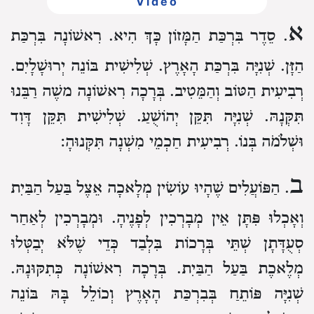
Video
א
. סֵדֶר בִּרְכַּת הַמָּזוֹן כָּךְ הִיא.
רִאשׁוֹנָה בִּרְכַּת
הַזָּן.
שְׁנִיָּה בִּרְכַּת הָאָרֶץ.
שְׁלִישִׁית בּוֹנֵה יְרוּשָׁלָיִם.
רְבִיעִית הַטּוֹב וְהַמֵּטִיב.
בְּרָכָה רִאשׁוֹנָה משֶׁה רַבֵּנוּ
תִּקְּנָהּ.
שְׁנִיָּה תִּקֵּן יְהוֹשֻׁעַ.
שְׁלִישִׁית תִּקֵּן דָּוִד
וּשְׁלֹמֹה בְּנוֹ.
רְבִיעִית חַכְמֵי מִשְׁנָה תִּקְּנוּהָ:
ב
. הַפּוֹעֲלִים שֶׁהָיוּ עוֹשִׂין מְלָאכָה אֵצֶל בַּעַל הַבַּיִת
וְאָכְלוּ פִּתָּן אֵין מְבָרְכִין לְפָנֶיהָ. וּמְבָרְכִין לְאַחַר
סְעֻדָּתָן שְׁתֵּי בְּרָכוֹת בִּלְבַד כְּדֵי שֶׁלֹּא יְבַטְּלוּ
מְלֶאכֶת בַּעַל הַבַּיִת. בְּרָכָה רִאשׁוֹנָה כְּתִקּוּנָהּ.
שְׁנִיָּה פּוֹתֵחַ בְּבִרְכַּת הָאָרֶץ וְכוֹלֵל בָּהּ בּוֹנֵה