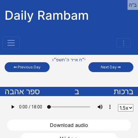
ב"ה
Daily Rambam
⋮
י״ח אייר ה׳תשפ״ו
⇦
Previous Day
Next Day
⇨
ברכות
ב
ספר אהבה
Download audio