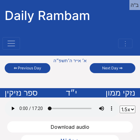
ב"ה
Daily Rambam
⋮
א׳ אייר ה׳תשפ״ה
⇦
Previous Day
Next Day
⇨
נזקי ממון
י״ד
ספר נזיקין
Download audio