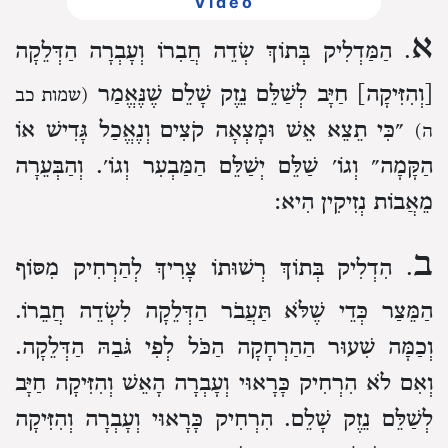
Video
א
. הַמַּדְלִיק בְּתוֹךְ שְׂדֵה חֲבִרוֹ וְעָבְרָה הַדְּלֵקָה
[וְהִזִּיקָה] חַיָּב לְשַׁלֵּם נֵזֶק שָׁלֵם שֶׁנֶּאֱמַר
(שמות כב
״כִּי תֵצֵא אֵשׁ וּמָצְאָה קֹצִים וְנֶאֱכַל גָּדִישׁ אוֹ
ה)
הַקָּמָה״ וְגוֹ׳ שַׁלֵּם יְשַׁלֵּם הַמַּבְעִר וְגוֹ׳. וְהַבְּעֵרָה
מֵאֲבוֹת נְזִיקִין הִיא:
ב
. הִדְלִיק בְּתוֹךְ רְשׁוּתוֹ צָרִיךְ לְהַרְחִיק מִסּוֹף
הַמֵּצַר כְּדֵי שֶׁלֹּא תַּעֲבֹר הַדְּלֵקָה לִשְׂדֵה חֲבֵרוֹ.
וְכַמָּה שִׁעוּר הַהַרְחָקָה הַכֹּל לְפִי גֹּבַהּ הַדְּלֵקָה.
וְאִם לֹא הִרְחִיק כָּרָאוּי וְעָבְרָה הָאֵשׁ וְהִזִּיקָה חַיָּב
לְשַׁלֵּם נֵזֶק שָׁלֵם. הִרְחִיק כָּרָאוּי וְעָבְרָה וְהִזִּיקָה