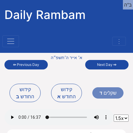
ב"ה
Daily Rambam
⋮
א׳ אייר ה׳תשפ״ה
⇦
Previous Day
Next Day
⇨
קידוש
קידוש
שקלים
ד
החודש
א
החודש
ב