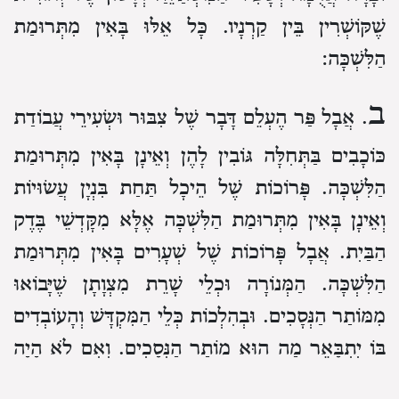
שֶׁקּוֹשְׁרִין בֵּין קַרְנָיו.
כָּל אֵלּוּ בָּאִין מִתְּרוּמַת
הַלִּשְׁכָּה:
ב
. אֲבָל פַּר הֶעְלֵם דָּבָר שֶׁל צִבּוּר וּשְׂעִירֵי עֲבוֹדַת
כּוֹכָבִים בַּתְּחִלָּה גּוֹבִין לָהֶן וְאֵינָן בָּאִין מִתְּרוּמַת
הַלִּשְׁכָּה.
פָּרוֹכוֹת שֶׁל הֵיכָל תַּחַת בִּנְיָן עֲשׂוּיוֹת
וְאֵינָן בָּאִין מִתְּרוּמַת הַלִּשְׁכָּה אֶלָּא מִקָּדְשֵׁי בֶּדֶק
הַבַּיִת.
אֲבָל פָּרוֹכוֹת שֶׁל שְׁעָרִים בָּאִין מִתְּרוּמַת
הַלִּשְׁכָּה.
הַמְּנוֹרָה וּכְלֵי שָׁרֵת מִצְוָתָן שֶׁיָּבוֹאוּ
מִמּוֹתַר הַנְּסָכִים.
וּבְהִלְכוֹת כְּלֵי הַמִּקְדָּשׁ וְהָעוֹבְדִים
בּוֹ יִתְבָּאֵר מַה הוּא מוֹתַר הַנְּסָכִים.
וְאִם לֹא הָיָה
לָהֶן מוֹתַר נְסָכִים יָבִיאוּ מִתְּרוּמַת הַלִּשְׁכָּה.
בִּגְדֵי