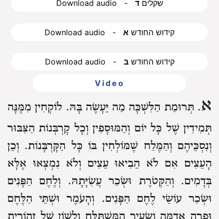
Download audio - שקלים
ד
Download audio - קידוש החודש
א
Download audio - קידוש החודש
ב
Video
א
. תְּרוּמַת הַלִּשְׁכָּה מַה יֵּעָשֶׂה בָּהּ.
לוֹקְחִין מִמֶּנָּה
תְּמִידִין שֶׁל כָּל יוֹם וְהַמּוּסָפִין וְכָל קָרְבְּנוֹת הַצִּבּוּר
וְנִסְכֵּיהֶם וְהַמֶּלַח שֶׁמּוֹלְחִין בּוֹ כָּל הַקָּרְבָּנוֹת.
וְכֵן
הָעֵצִים אִם לֹא הֵבִיאוּ עֵצִים וְלֹא נִמְצְאוּ אֶלָּא
בְּדָמִים.
וְהַקְּטֹרֶת וּשְׂכַר עֲשִׂיָּתָהּ.
וְלֶחֶם הַפָּנִים
וּשְׂכַר עוֹשֵׂי לֶחֶם הַפָּנִים.
וְהָעֹמֶר וּשְׁתֵּי הַלֶּחֶם
וּפָרָה אֲדֻמָּה וְשָׂעִיר הַמִּשְׁתַּלֵּחַ וְלָשׁוֹן שֶׁל זְהוֹרִית