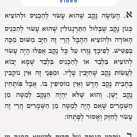
Video
א
. הָעוֹשֶׂה נֶקֶב
שֶׁהוּא עָשׂוּי לְהַכְנִיס וּלְהוֹצִיא
כְּגוֹן נֶקֶב שֶׁבְּלוּל הַתַּרְנְגוֹלִין
שֶׁהוּא עָשׂוּי
לְהַכְנִיס
הָאוֹרָה
וּלְהוֹצִיא הַהֶבֶל
הֲרֵי זֶה חַיָּב מִשּׁוּם מַכֶּה
בְּפַטִּישׁ.
לְפִיכָךְ גָּזְרוּ עַל כָּל נֶקֶב
אֲפִלּוּ הָיָה עָשׂוּי
לְהוֹצִיא בִּלְבַד אוֹ לְהַכְנִיס בִּלְבַד
שֶׁמָּא יָבוֹא
לַעֲשׂוֹת נֶקֶב שֶׁחַיָּבִין עָלָיו.
וּמִפְּנֵי זֶה אֵין נוֹקְבִין
בְּחָבִית נֶקֶב חָדָשׁ וְאֵין מוֹסִיפִין בּוֹ.
אֲבָל פּוֹתְחִין
נֶקֶב יָשָׁן.
וְהוּא שֶׁלֹּא יִהְיֶה הַנֶּקֶב לְמַטָּה מִן
הַשְּׁמָרִים
שֶׁאִם הָיָה לְמַטָּה מִן הַשְּׁמָרִים
הֲרֵי זֶה
עָשׂוּי לְחַזֵּק וְאָסוּר לְפָתְחוֹ:
ב