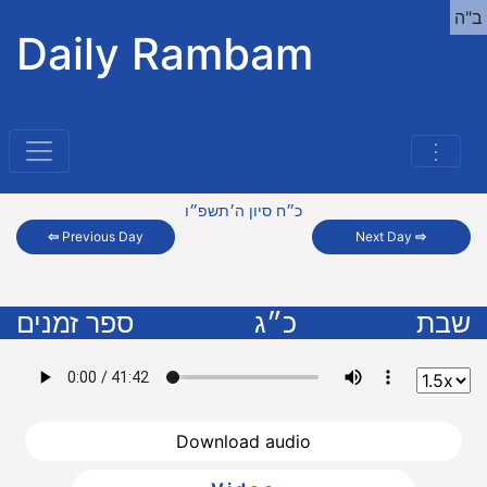
ב"ה
Daily Rambam
⋮
כ״ח סיון ה׳תשפ״ו
⇦
Previous Day
Next Day
⇨
שבת
כ״ג
ספר זמנים
Download audio