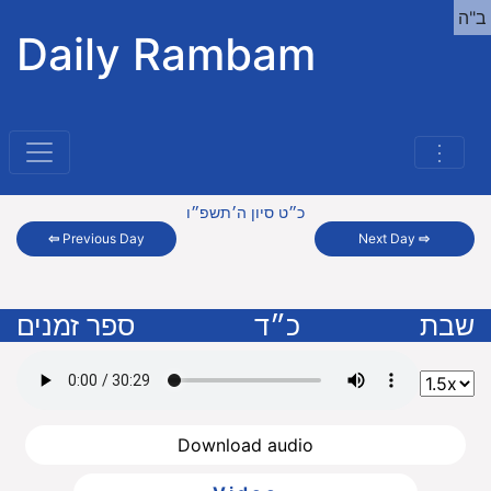
ב"ה
Daily Rambam
⋮
כ״ט סיון ה׳תשפ״ו
⇦
Previous Day
Next Day
⇨
שבת
כ״ד
ספר זמנים
Download audio