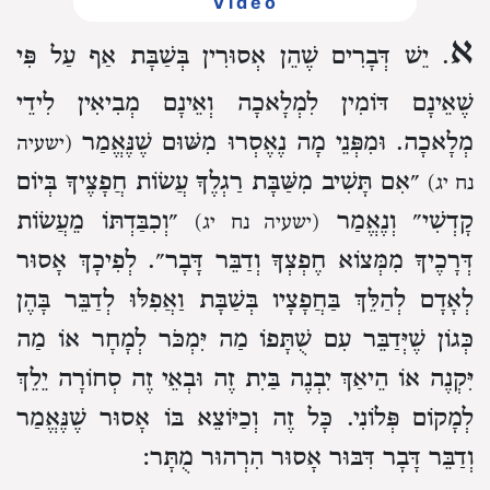
Video
א
. יֵשׁ דְּבָרִים שֶׁהֵן אְסוּרִין בְּשַׁבָּת
אַף עַל פִּי
שֶׁאֵינָם דּוֹמִין לִמְלָאכָה וְאֵינָם מְבִיאִין לִידֵי
מְלָאכָה.
וּמִפְּנֵי מָה נֶאֶסְרוּ מִשּׁוּם
שֶׁנֶּאֱמַר
(ישעיה
״אִם תָּשִׁיב מִשַּׁבָּת רַגְלֶךָ עֲשׂוֹת חֲפָצֶיךָ בְּיוֹם
נח יג)
קָדְשִׁי״
וְנֶאֱמַר
״וְכִבַּדְתּוֹ
מֵעֲשׂוֹת
(ישעיה נח יג)
דְּרָכֶיךָ
מִמְּצוֹא חֶפְצְךָ וְדַבֵּר דָּבָר״.
לְפִיכָךְ אָסוּר
לְאָדָם לְהַלֵּךְ בַּחֲפָצָיו בְּשַׁבָּת
וַאֲפִלּוּ לְדַבֵּר בָּהֶן
כְּגוֹן שֶׁיְּדַבֵּר עִם שֻׁתָּפוֹ
מַה יִּמְכֹּר לְמָחָר אוֹ מַה
יִּקְנֶה
אוֹ הֵיאַךְ יִבְנֶה בַּיִת זֶה
וּבְאֵי זֶה סְחוֹרָה יֵלֵךְ
לְמָקוֹם פְּלוֹנִי.
כָּל זֶה וְכַיּוֹצֵא בּוֹ אָסוּר
שֶׁנֶּאֱמַר
וְדַבֵּר דָּבָר
דִּבּוּר אָסוּר הִרְהוּר מֻתָּר: