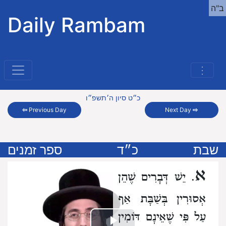
ב"ה
Daily Rambam
⋮
כ״ט סיון ה׳תשפ״ו
⇦
Previous Day
Next Day
⇨
שבת
כ״ד
ספר זמנים
א
. יֵשׁ דְּבָרִים שֶׁהֵן
אְסוּרִין בְּשַׁבָּת
אַף
עַל פִּי שֶׁאֵינָם דּוֹמִין