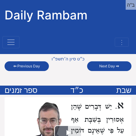
ב"ה
Daily Rambam
⋮
כ״ט סיון ה׳תשפ״ו
⇦
Previous Day
Next Day
⇨
שבת
כ״ד
ספר זמנים
א
. יֵשׁ דְּבָרִים שֶׁהֵן
אְסוּרִין בְּשַׁבָּת אַף
עַל פִּי שֶׁאֵינָם דּוֹמִין