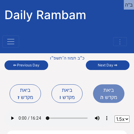
ב"ה
Daily Rambam
⋮
כ״ב תמוז ה׳תשפ״ו
⇦
Previous Day
Next Day
⇨
ביאת
ביאת
ביאת
מקדש
ה
מקדש
ו
מקדש
ז