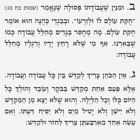
ב
. וּמִנַּיִן שֶׁעֲבוֹדָתוֹ פְּסוּלָה שֶׁנֶּאֱמַר
(שמות כח מג)
״חֻקַּת עוֹלָם לוֹ וּלְזַרְעוֹ״. וּבְבִגְדֵי כְּהֻנָּה הוּא אוֹמֵר
חֻקַּת עוֹלָם. מָה מְחֻסַּר בְּגָדִים מְחַלֵּל עֲבוֹדָה כְּמוֹ
שֶׁבֵּאַרְנוּ. אַף מִי שֶׁלֹּא רָחַץ יָדָיו וְרַגְלָיו מְחַלֵּל
עֲבוֹדָה:
ג
. אֵין הַכֹּהֵן צָרִיךְ לְקַדֵּשׁ בֵּין כָּל עֲבוֹדָה וַעֲבוֹדָה.
אֶלָּא פַּעַם אַחַת מְקַדֵּשׁ בַּבֹּקֶר וְעוֹבֵד וְהוֹלֵךְ כָּל
הַיּוֹם כֻּלּוֹ וְכָל הַלַּיְלָה. וְהוּא שֶׁלֹּא יֵצֵא מִן הַמִּקְדָּשׁ
וְלֹא יִישַׁן וְלֹא יָטִיל מַיִם וְלֹא יַסִּיחַ דַּעְתּוֹ. וְאִם
עָשָׂה אֶחָד מֵאַרְבַּעְתָּן צָרִיךְ לַחְזֹר וּלְקַדֵּשׁ: