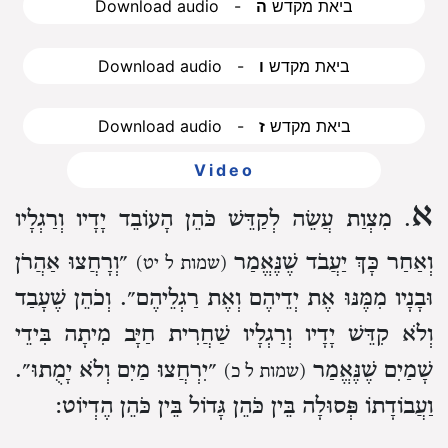
Download audio - ביאת מקדש
ה
Download audio - ביאת מקדש
ו
Download audio - ביאת מקדש
ז
Video
א
. מִצְוַת עֲשֵׂה לְקַדֵּשׁ כֹּהֵן הָעוֹבֵד יָדָיו וְרַגְלָיו
וְאַחַר כָּךְ יַעֲבֹד שֶׁנֶּאֱמַר
״וְרָחֲצוּ אַהֲרֹן
(שמות ל יט)
וּבָנָיו מִמֶּנּוּ אֶת יְדֵיהֶם וְאֶת רַגְלֵיהֶם״. וְכֹהֵן שֶׁעָבַד
וְלֹא קִדֵּשׁ יָדָיו וְרַגְלָיו שַׁחֲרִית חַיָּב מִיתָה בִּידֵי
שָׁמַיִם שֶׁנֶּאֱמַר
״יִרְחֲצוּ מַיִם וְלֹא יָמֻתוּ״.
(שמות ל כ)
וַעֲבוֹדָתוֹ פְּסוּלָה בֵּין כֹּהֵן גָּדוֹל בֵּין כֹּהֵן הֶדְיוֹט: