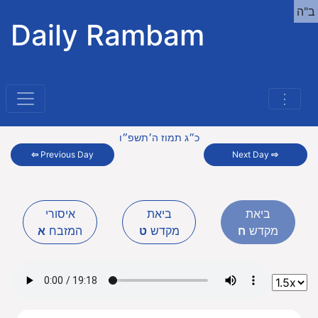
ב"ה
Daily Rambam
⋮
כ״ג תמוז ה׳תשפ״ו
⇦
Previous Day
Next Day
⇨
ביאת
ביאת
איסורי
מקדש
ח
מקדש
ט
המזבח
א