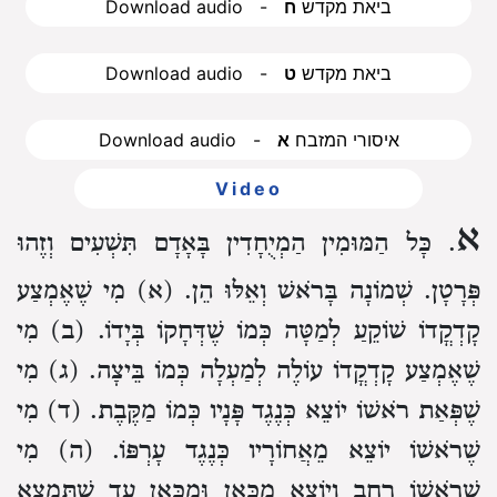
Download audio - ביאת מקדש
ח
Download audio - ביאת מקדש
ט
Download audio - איסורי המזבח
א
Video
א
. כָּל הַמּוּמִין הַמְיֻחָדִין בָּאָדָם תִּשְׁעִים וְזֶהוּ
פְּרָטָן. שְׁמוֹנָה בָּרֹאשׁ וְאֵלּוּ הֵן.
(א) מִי שֶׁאֶמְצַע
קָדְקֳדוֹ שׁוֹקֵעַ לְמַטָּה כְּמוֹ שֶׁדְּחָקוֹ בְּיָדוֹ.
(ב) מִי
שֶׁאֶמְצַע קָדְקֳדוֹ עוֹלֶה לְמַעְלָה כְּמוֹ בֵּיצָה.
(ג) מִי
שֶׁפְּאַת רֹאשׁוֹ יוֹצֵא כְּנֶגֶד פָּנָיו כְּמוֹ מַקֶּבֶת.
(ד) מִי
שֶׁרֹאשׁוֹ יוֹצֵא מֵאֲחוֹרָיו כְּנֶגֶד עָרְפּוֹ.
(ה) מִי
שֶׁרֹאשׁוֹ רָחָב וְיוֹצֵא מִכָּאן וּמִכָּאן עַד שֶׁתִּמְצָא