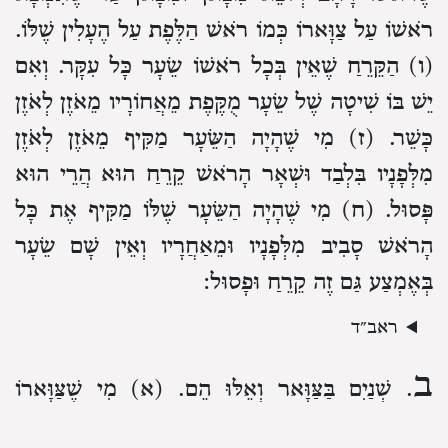
רֹאשׁוֹ עַל צַוָּארוֹ כְּמוֹ רֹאשׁ הַלֶּפֶת עַל הֶעָלִין שֶׁלּוֹ.
(ו) הַקֵּרֵחַ שֶׁאֵין בְּכָל רֹאשׁוֹ שֵׂעָר כָּל עִקָּר. וְאִם
יֵשׁ בּוֹ שִׁיטָה שֶׁל שֵׂעָר מֻקֶּפֶת מֵאֲחוֹרָיו מֵאֹזֶן לְאֹזֶן
כָּשֵׁר.
(ז) מִי שֶׁהָיָה הַשֵּׂעָר מַקִּיף מֵאֹזֶן לְאֹזֶן
מִלְּפָנָיו בִּלְבַד וּשְׁאָר הָרֹאשׁ קֵרֵחַ הוּא הֲרֵי הוּא
פָּסוּל.
(ח) מִי שֶׁהָיָה הַשֵּׂעָר שֶׁלּוֹ מַקִּיף אֶת כָּל
הָרֹאשׁ סָבִיב מִלְּפָנָיו וּמֵאַחֲרָיו וְאֵין שָׁם שֵׂעָר
בְּאֶמְצַע גַּם זֶה קֵרֵחַ וּפָסוּל:
ב
. שְׁנַיִם בַּצַּוָּאר וְאֵלּוּ הֵם.
(א) מִי שֶׁצַּוָּארוֹ
שׁוֹקֵעַ הַרְבֵּה עַד שֶׁנִּמְצָא רֹאשׁוֹ כְּאִלּוּ הוּא מֻנָּח