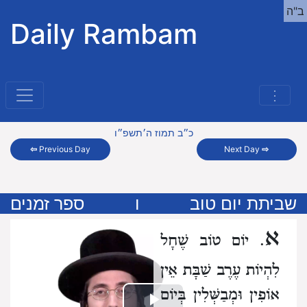
ב"ה
Daily Rambam
⋮
כ״ב תמוז ה׳תשפ״ו
⇦
Previous Day
Next Day
⇨
שביתת יום טוב
ו
ספר זמנים
א
. יוֹם טוֹב שֶׁחָל
לִהְיוֹת עֶרֶב שַׁבָּת
אֵין
אוֹפִין וּמְבַשְּׁלִין בְּיוֹם