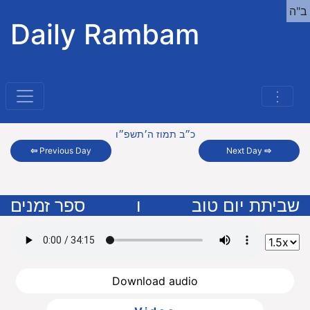
ב"ה
Daily Rambam
⋮
כ״ב תמוז ה׳תשפ״ו
⇦
Previous Day
Next Day
⇨
שביתת יום טוב
ו
ספר זמנים
Download audio