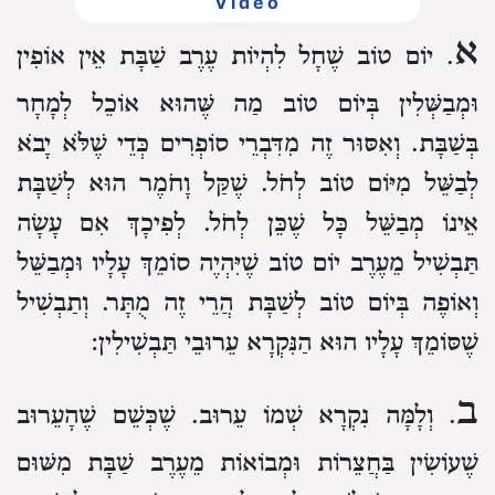
Video
א
. יוֹם טוֹב שֶׁחָל לִהְיוֹת עֶרֶב שַׁבָּת
אֵין אוֹפִין
וּמְבַשְּׁלִין בְּיוֹם טוֹב מַה שֶּׁהוּא אוֹכֵל לְמָחָר
בְּשַׁבָּת.
וְאִסּוּר זֶה מִדִּבְרֵי סוֹפְרִים
כְּדֵי שֶׁלֹּא יָבֹא
לְבַשֵּׁל מִיּוֹם טוֹב לְחֹל.
שֶׁקַּל וָחֹמֶר הוּא
לְשַׁבָּת
אֵינוֹ מְבַשֵּׁל כָּל שֶׁכֵּן לְחֹל.
לְפִיכָךְ
אִם עָשָׂה
תַּבְשִׁיל מֵעֶרֶב יוֹם טוֹב שֶׁיִּהְיֶה סוֹמֵךְ עָלָיו
וּמְבַשֵּׁל
וְאוֹפֶה בְּיוֹם טוֹב לְשַׁבָּת
הֲרֵי זֶה מֻתָּר.
וְתַבְשִׁיל
שֶׁסּוֹמֵךְ עָלָיו הוּא הַנִּקְרָא עֵרוּבֵי תַּבְשִׁילִין:
ב
. וְלָמָּה נִקְרָא שְׁמוֹ עֵרוּב.
שֶׁכְּשֵׁם שֶׁהָעֵרוּב
שֶׁעוֹשִׂין בַּחֲצֵרוֹת וּמְבוֹאוֹת מֵעֶרֶב שַׁבָּת מִשּׁוּם