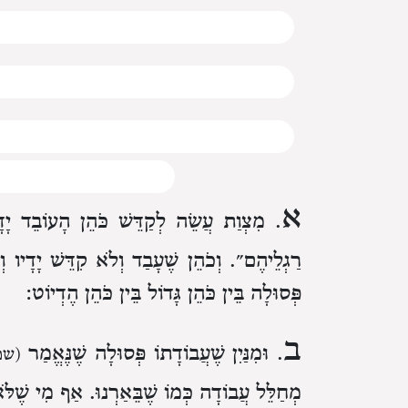
א
. מִצְוַת עֲשֵׂה לְקַדֵּשׁ כֹּהֵן הָעוֹבֵד יָדָי
רַגְלֵיהֶם״. וְכֹהֵן שֶׁעָבַד וְלֹא קִדֵּשׁ יָדָיו ו
פְּסוּלָה בֵּין כֹּהֵן גָּדוֹל בֵּין כֹּהֵן הֶדְיוֹט:
ב
. וּמִנַּיִן שֶׁעֲבוֹדָתוֹ פְּסוּלָה שֶׁנֶּאֱמַר
(שמ
מְחַלֵּל עֲבוֹדָה כְּמוֹ שֶׁבֵּאַרְנוּ. אַף מִי שֶׁלֹּ