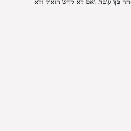
אַחַר כָּךְ עוֹבֵד. וְאִם לֹא קִדֵּשׁ הוֹאִיל וְלֹא
ם הַכִּפּוּרִים וְעָבַד עֲבוֹדָתוֹ כְּשֵׁרָה. הוֹאִיל
מֶּנּוּ״ דָּבָר הַשָּׁוֶה בְּכָל הַכֹּהֲנִים מְעַכֵּב
נִפְסָלוֹת בְּלִינָה. קִדֵּשׁ בַּלַּיְלָה וְהִקְטִיר
ָרִיךְ לַחְזֹר וּלְקַדֵּשׁ אַחַר שֶׁהֵאִיר הַיּוֹם