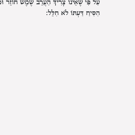
עַל פִּי שֶׁאֵינוֹ צָרִיךְ הַעֲרֵב שֶׁמֶשׁ חוֹזֵר וּ
הִסִּיחַ דַּעְתּוֹ לֹא חִלֵּל:
ז
. כֹּהֵן גָּדוֹל שֶׁלֹּא טָבַל וְלֹא קִדֵּשׁ יָדָיו 
וְאוֹתָן הַטְּבִילוֹת וְהַקִּדּוּשִׁין אֵינָן שָׁוִים ב
שֶׁהוּא קִדּוּשׁ רִאשׁוֹן:
ח
. קִדֵּשׁ יָדָיו הַיּוֹם צָרִיךְ לַחְזֹר וּלְקַדֵ
הַחֲלָבִים כָּל הַלַּיְלָה צָרִיךְ לַחְזֹר וּלְקַדֵּשׁ ב
ט
. קִדֵּשׁ יָדָיו וְרַגְלָיו לִתְרוּמַת הַדֶּשֶׁן
שֶׁהֲרֵי בִּתְחִלַּת עֲבוֹדָה קִדֵּשׁ: