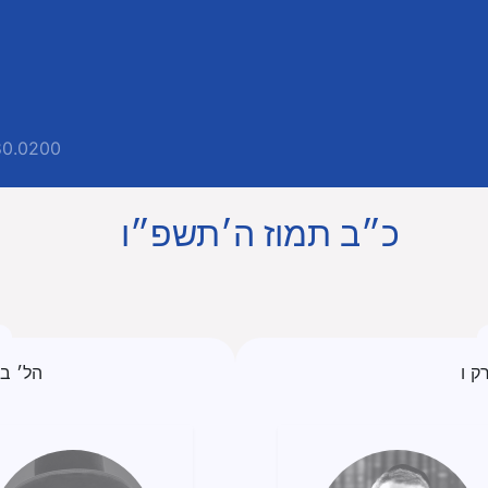
80.0200
כ״ב תמוז ה׳תשפ״ו
ק ו
הל׳ ב