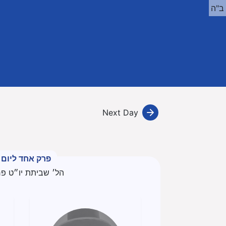
ב"ה
Next Day
פרק אחד ליום
הל׳ שביתת יו״ט פר