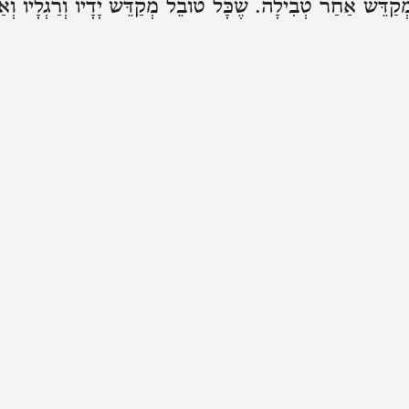
מְקַדֵּשׁ אַחַר טְבִילָה. שֶׁכָּל טוֹבֵל מְקַדֵּשׁ יָדָיו וְרַגְלָיו וְ
וְרַגְלָיו בֵּין בְּגָדִים לִבְגָדִים וּבֵין עֲבוֹדָה לַעֲבוֹדָה בְּיוֹ
ְּאַהֲרֹן וּבָנָיו וְנֶאֱמַר
״וְרָחֲצוּ אַהֲרֹן וּבָנָיו מִ
(שמות ל יט)
ּשׁ לְמָחָר אַף עַל פִּי שֶׁלֹּא יָשַׁן כָּל הַלַּיְלָה. שֶׁהַיָּדַיִם 
ַּיּוֹם לַעֲבוֹדַת הַיּוֹם:
 אַף עַל פִּי שֶׁהוּא מְקַדֵּשׁ קֹדֶם שֶׁתַּעֲלֶה הַשֶּׁמֶשׁ אֵינוֹ צ