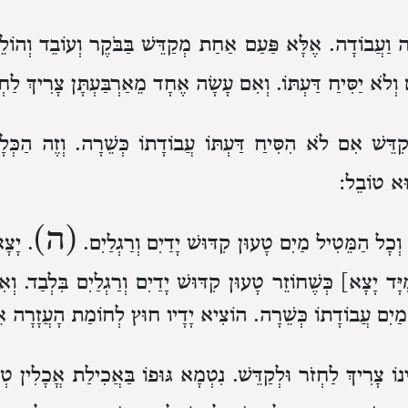
ה וַעֲבוֹדָה. אֶלָּא פַּעַם אַחַת מְקַדֵּשׁ בַּבֹּקֶר וְעוֹבֵד וְהוֹלֵךְ 
 וְלֹא יַסִּיחַ דַּעְתּוֹ. וְאִם עָשָׂה אֶחָד מֵאַרְבַּעְתָּן צָרִיךְ לַחְז
ִדֵּשׁ אִם לֹא הִסִּיחַ דַּעְתּוֹ עֲבוֹדָתוֹ כְּשֵׁרָה. וְזֶה הַכְּלָ
ּא טוֹבֵל:
(ה)
ְכָל הַמֵּטִיל מַיִם טָעוּן קִדּוּשׁ יָדַיִם וְרַגְלַיִם.
. יָצָ
ָּד יָצָא] כְּשֶׁחוֹזֵר טָעוּן קִדּוּשׁ יָדַיִם וְרַגְלַיִם בִּלְבַד. 
ל מַיִם עֲבוֹדָתוֹ כְּשֵׁרָה. הוֹצִיא יָדָיו חוּץ לְחוֹמַת הָעֲזָרָה אֵי
ינוֹ צָרִיךְ לַחְזֹר וּלְקַדֵּשׁ. נִטְמָא גּוּפוֹ בַּאֲכִילַת אֳכָלִין ט