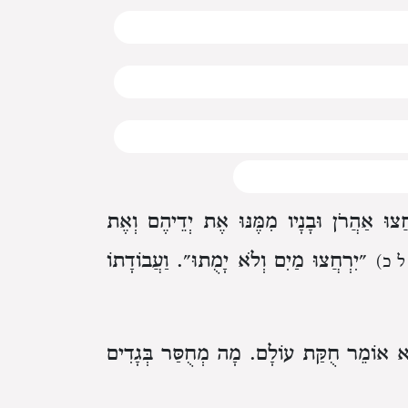
צוּ אַהֲרֹן וּבָנָיו מִמֶּנּוּ אֶת יְדֵיהֶם וְאֶת
״יִרְחֲצוּ מַיִם וְלֹא יָמֻתוּ״. וַעֲבוֹדָתוֹ
ל כ)
הוּא אוֹמֵר חֻקַּת עוֹלָם. מָה מְחֻסַּר בְּגָדִים