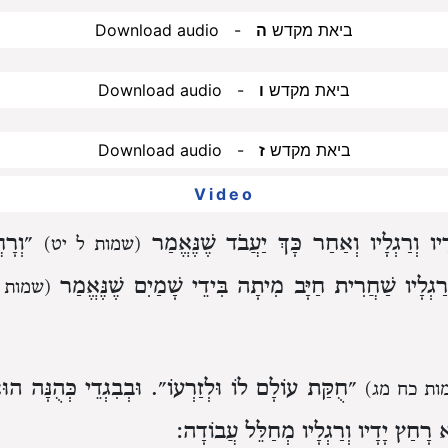
Download audio - ביאת מקדש
ה
Download audio - ביאת מקדש
ו
Download audio - ביאת מקדש
ז
Video
ו וְרַגְלָיו וְאַחַר כָּךְ יַעֲבֹד שֶׁנֶּאֱמַר
״וְרָחֲ
(שמות ל יט)
ְרַגְלָיו שַׁחֲרִית חַיָּב מִיתָה בִּידֵי שָׁמַיִם שֶׁנֶּאֱמַר
(שמות 
״חֻקַּת עוֹלָם לוֹ וּלְזַרְעוֹ״. וּבְבִגְדֵי כְּהֻנָּה 
ות כח מג)
א רָחַץ יָדָיו וְרַגְלָיו מְחַלֵּל עֲבוֹדָה: