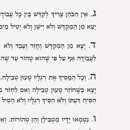
ג
. אֵין הַכֹּהֵן צָרִיךְ לְקַדֵּשׁ בֵּין כָּל עֲבוֹדָ
יֵצֵא מִן הַמִּקְדָּשׁ וְלֹא יִישַׁן וְלֹא יָטִיל מַיִם
ד
. יָצָא מִן הַמִּקְדָּשׁ וְחָזַר וְעָבַד וְלֹא ק
לַעֲבוֹדָה אַף עַל פִּי שֶׁהוּא טָהוֹר עַד שֶׁהו
ה
. וְכָל הַמֵּסִיךְ אֶת רַגְלָיו טָעוּן טְבִילָה. ו
יָצָא כְּשֶׁחוֹזֵר טָעוּן טְבִילָה וְאִם לַחְזֹר מִי
הִסִּיחַ דַּעְתּוֹ וְלֹא הִסִּיךְ רַגְלָיו וְלֹא הֵטִי
ו
. נִטְמְאוּ יָדָיו מַטְבִּילָן וְהֵן טְהוֹרוֹת. וְאֵ