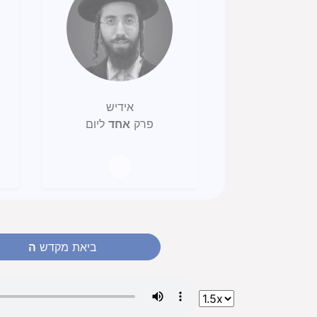
אידיש
פרק
אחד
ליום
ביאת מקדש
ה