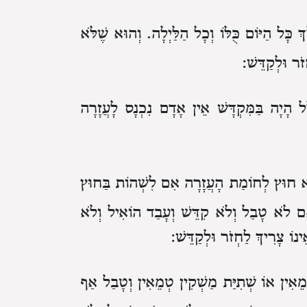
כָּל הַיּוֹם כֻּלּוֹ וְכָל הַלַּיְלָה. וְהוּא שֶׁלֹּא
ֹר וּלְקַדֵּשׁ:
ל הָיָה בַּמִּקְדָּשׁ אֵין אָדָם נִכְנָס לָעֲזָרָה
א חוּץ לְחוֹמַת הָעֲזָרָה אִם לִשְׁהוֹת בַּחוּץ
וְאִם לֹא טָבַל וְלֹא קִדֵּשׁ וְעָבַד הוֹאִיל וְלֹא
נוֹ צָרִיךְ לַחְזֹר וּלְקַדֵּשׁ:
ְמֵאִין אוֹ שְׁתִיַּת מַשְׁקִין טְמֵאִין וְטָבַל אַף