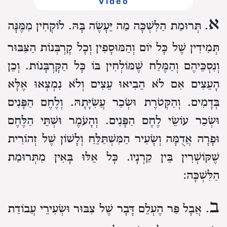
Video
א
. תְּרוּמַת הַלִּשְׁכָּה מַה יֵּעָשֶׂה בָּהּ.
לוֹקְחִין מִמֶּנָּה
תְּמִידִין שֶׁל כָּל יוֹם וְהַמּוּסָפִין וְכָל קָרְבְּנוֹת הַצִּבּוּר
וְנִסְכֵּיהֶם וְהַמֶּלַח שֶׁמּוֹלְחִין בּוֹ כָּל הַקָּרְבָּנוֹת.
וְכֵן
הָעֵצִים אִם לֹא הֵבִיאוּ עֵצִים וְלֹא נִמְצְאוּ אֶלָּא
בְּדָמִים.
וְהַקְּטֹרֶת וּשְׂכַר עֲשִׂיָּתָהּ.
וְלֶחֶם הַפָּנִים
וּשְׂכַר עוֹשֵׂי לֶחֶם הַפָּנִים.
וְהָעֹמֶר וּשְׁתֵּי הַלֶּחֶם
וּפָרָה אֲדֻמָּה וְשָׂעִיר הַמִּשְׁתַּלֵּחַ וְלָשׁוֹן שֶׁל זְהוֹרִית
שֶׁקּוֹשְׁרִין בֵּין קַרְנָיו.
כָּל אֵלּוּ בָּאִין מִתְּרוּמַת
הַלִּשְׁכָּה:
ב
. אֲבָל פַּר הֶעְלֵם דָּבָר שֶׁל צִבּוּר וּשְׂעִירֵי עֲבוֹדַת