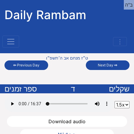
ב"ה
Daily Rambam
⋮
ט״ז מנחם אב ה׳תשפ״ו
⇦
Previous Day
Next Day
⇨
שקלים
ד
ספר זמנים
Download audio