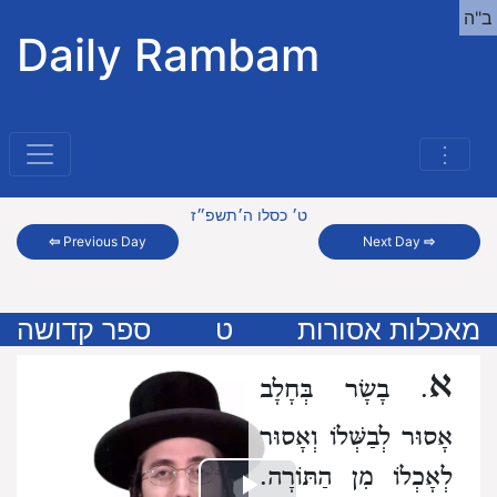
ב"ה
Daily Rambam
⋮
ט׳ כסלו ה׳תשפ״ז
⇦
Previous Day
Next Day
⇨
מאכלות אסורות
ט
ספר קדושה
א
. בָשָׂר בְּחָלָב
אָסוּר לְבַשְּׁלוֹ
וְאָסוּר
לְאָכְלוֹ מִן הַתּוֹרָה.