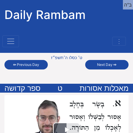
ב"ה
Daily Rambam
⋮
ט׳ כסלו ה׳תשפ״ז
⇦
Previous Day
Next Day
⇨
מאכלות אסורות
ט
ספר קדושה
א
. בָשָׂר בְּחָלָב
אָסוּר לְבַשְּׁלוֹ וְאָסוּר
לְאָכְלוֹ מִן הַתּוֹרָה.