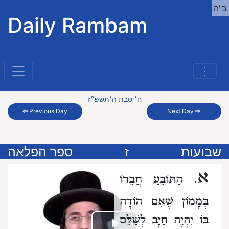
ב"ה
Daily Rambam
⋮
ח׳ טבת ה׳תשפ״ז
⇦
Previous Day
Next Day
⇨
שבועות
ז
ספר הפלאה
א
. הַתּוֹבֵעַ חֲבֵרוֹ
בְּמָמוֹן
שֶׁאִם הוֹדָה
בּוֹ יִהְיֶה חַיָּב לְשַׁלֵּם